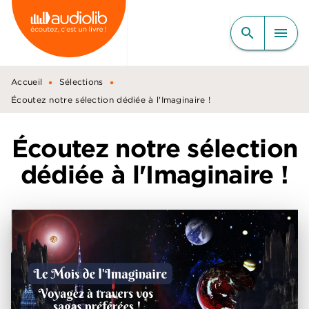
MENU
RECHERCHE
CONTENU
search
menu
PIED DE PAGE
•
•
Accueil
Sélections
Écoutez notre sélection dédiée à l'Imaginaire !
Écoutez notre sélection
dédiée à l'Imaginaire !