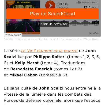
Audiolib
·
Trilogie de la cité tentaculaire, tome 1 : "Neuromancien" de William Gibson lu par Nicolas Djermag
La série
Le Vieil homme et la guerre
de
John
Scalzi
lue par
Philippe Spiteri
(tomes 1, 2, 3, 5,
6) et
Kelly Marot
(tome 4). Traductions
de
Bernadette Emerich
(tomes 1 et 2)
et
Mikaël Cabon
(tomes 3 à 6).
La saga culte de
John Scalz
i nous entraîne à la
vitesse de la lumière dans les combats des
Forces de défense coloniale, alors que l’espèce