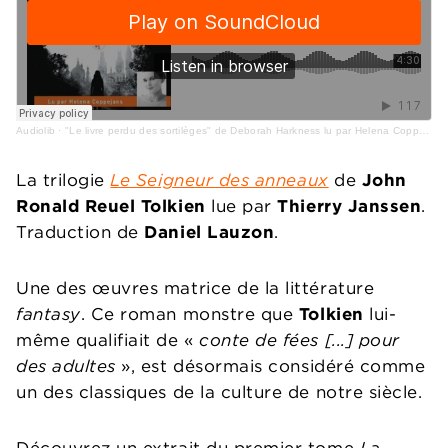
Audiolib
·
"Le livre perdu des sortilèges" de Deborah Harkness lu par Helena Coppejans
La trilogie
Le Seigneur des anneaux
de
John
Ronald Reuel Tolkien
lue par
Thierry Janssen
.
Traduction de
Daniel Lauzon
.
Une des œuvres matrice de la littérature
fantasy
. Ce roman monstre que
Tolkien
lui-
même qualifiait de «
conte de fées [...] pour
des adultes
», est désormais considéré comme
un des classiques de la culture de notre siècle.