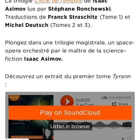
La trilogie
Cycle de l'empire
de
Isaac
Asimov
lue par
Stéphane Ronchewski
.
Traductions de
Franck Straschitz
(Tome 1) et
Michel Deutsch
(Tomes 2 et 3).
Plongez dans une trilogie magistrale, un
space-
opera
orchestré par le maître de la science-
fiction
Isaac Asimov.
Découvrez un extrait du premier tome
Tyrann
: