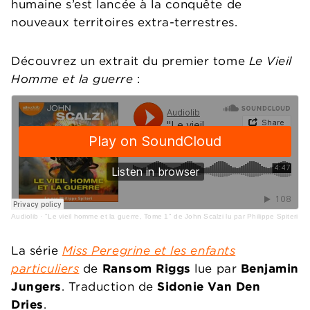
humaine s’est lancée à la conquête de
nouveaux territoires extra-terrestres.
Découvrez un extrait du premier tome
Le Vieil
Homme et la guerre
:
Audiolib
·
"Le vieil homme et la guerre, Tome 1" de John Scalzi lu par Philippe Spiteri
La série
Miss Peregrine et les enfants
particuliers
de
Ransom Riggs
lue par
Benjamin
Jungers
. Traduction de
Sidonie Van Den
Dries
.