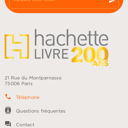
send
21 Rue du Montparnasse
75006 Paris
phone
Téléphone
contacts
Questions fréquentes
question_answer
Contact