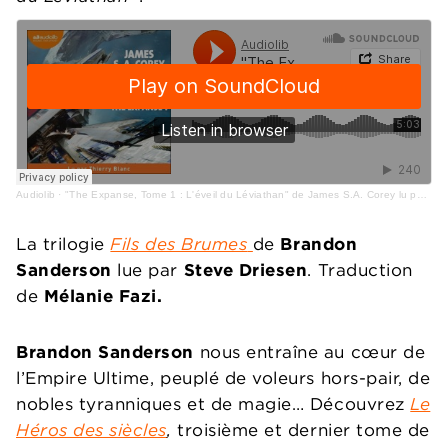
Audiolib
·
"The Expanse, Tome 1 : L'éveil du Léviathan" de James S.A. Corey lu par Thierry Blanc
La trilogie
Fils des Brumes
de
Brandon
Sanderson
lue par
Steve Driesen
. Traduction
de
Mélanie Fazi.
Brandon Sanderson
nous entraîne au cœur de
l’Empire Ultime, peuplé de voleurs hors-pair, de
nobles tyranniques et de magie… Découvrez
Le
Héros des siècles
,
troisième et dernier tome de