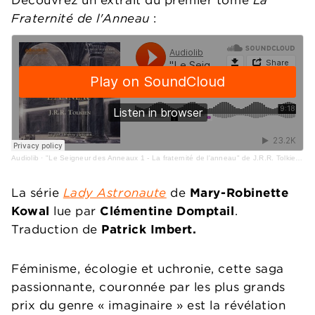
Découvrez un extrait du premier tome
La
Fraternité de l'Anneau
:
Audiolib
·
"Le Seigneur des Anneaux 1 - La fraternité de l'anneau" de J.R.R. Tolkien lu par Thierry Janssen
La série
Lady Astronaute
de
Mary-Robinette
Kowal
lue par
Clémentine Domptail
.
Traduction de
Patrick Imbert.
Féminisme, écologie et uchronie, cette saga
passionnante, couronnée par les plus grands
prix du genre « imaginaire » est la révélation