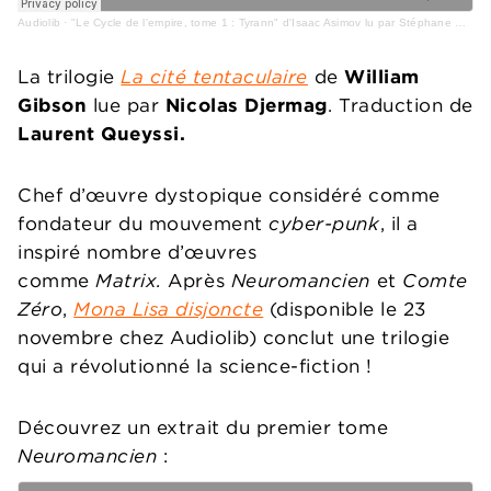
Audiolib
·
"Le Cycle de l'empire, tome 1 : Tyrann" d'Isaac Asimov lu par Stéphane Ronchewski
La trilogie
La cité tentaculaire
de
William
Gibson
lue par
Nicolas Djermag
. Traduction de
Laurent Queyssi.
Chef d’œuvre dystopique considéré comme
fondateur du mouvement
cyber-punk
, il a
inspiré nombre d’œuvres
comme
Matrix.
Après
Neuromancien
et
Comte
Zéro
,
Mona Lisa disjoncte
(disponible le 23
novembre chez Audiolib) conclut une trilogie
qui a révolutionné la science-fiction !
Découvrez un extrait du premier tome
Neuromancien
: