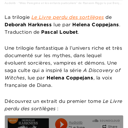
Audiolib
·
"Miss Peregrine et les enfants particuliers" de Ransom Riggs lu par Benjamin Jungers
La trilogie
Le Livre perdu des sortilèges
de
Deborah Harkness
lue par
Helena Coppejans
.
Traduction de
Pascal Loubet
.
Une trilogie fantastique à l’univers riche et très
documenté sur les mythes, dans lequel
évoluent sorcières, vampires et démons. Une
saga culte qui a inspiré la série
A Discovery of
Witches
, lue par
Helena Coppejans
, la voix
française de Diana.
Découvrez un extrait du premier tome
Le Livre
perdu des sortilèges
: