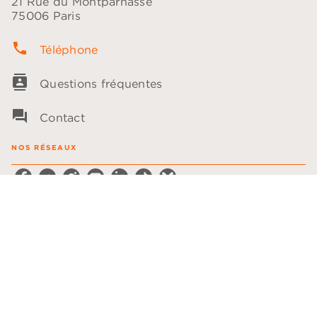
21 Rue du Montparnasse
75006 Paris
phone
Téléphone
contacts
Questions fréquentes
question_answer
Contact
NOS RÉSEAUX
NOTRE CATALOGUE
Les plumes
Les voix
LA MAISON