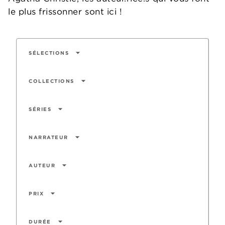
le plus frissonner sont ici !
arrow_drop_down
SÉLECTIONS
arrow_drop_down
COLLECTIONS
arrow_drop_down
SÉRIES
arrow_drop_down
NARRATEUR
arrow_drop_down
AUTEUR
arrow_drop_down
PRIX
arrow_drop_down
DURÉE