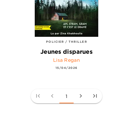
POLICIER / THRILLER
Jeunes disparues
Lisa Regan
15/04/2026
first_page
chevron_left
chevron_right
last_page
1