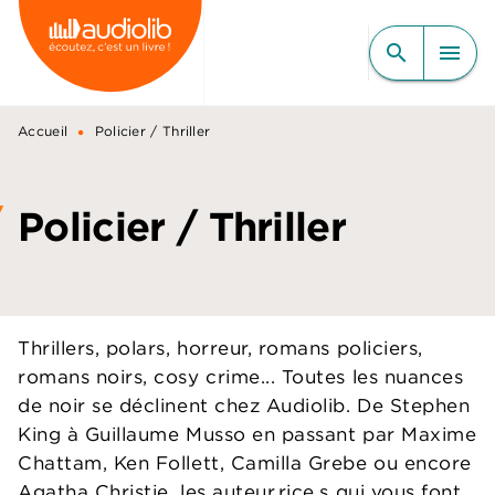
MENU
RECHERCHE
CONTENU
search
menu
PIED DE PAGE
•
Accueil
Policier / Thriller
Policier / Thriller
Thrillers, polars, horreur, romans policiers,
romans noirs, cosy crime... Toutes les nuances
de noir se déclinent chez Audiolib. De Stephen
King à Guillaume Musso en passant par Maxime
Chattam, Ken Follett, Camilla Grebe ou encore
Agatha Christie, les auteur.rice.s qui vous font