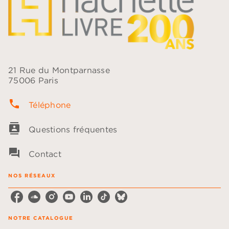
21 Rue du Montparnasse
75006 Paris
phone
Téléphone
contacts
Questions fréquentes
question_answer
Contact
NOS RÉSEAUX
NOTRE CATALOGUE