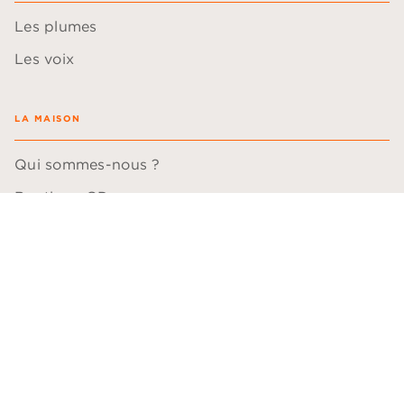
Les plumes
Les voix
LA MAISON
Qui sommes-nous ?
Boutique CD
Hachette Durable
Questions fréquentes
QUESTIONS PROFESSIONNELLES
Blogueurs
Comédiens