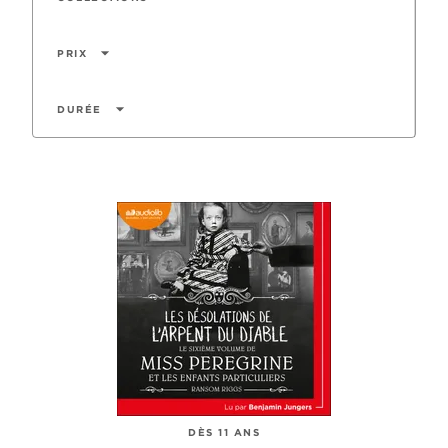
arrow_drop_down
PRIX
arrow_drop_down
DURÉE
DÈS 11 ANS