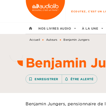
MENU
RECHERCHE
CONTENU
ÉCOUTEZ, C'EST UN LI
home
NOS LIVRES AUDIO
arrow_drop_down
À LA UNE
arrow_drop_down
•
•
Accueil
Auteurs
Benjamin Jungers
Benjamin J
bookmark_border
ENREGISTRER
notifications_none_outline
ÊTRE ALERTÉ
Benjamin Jungers, pensionnaire de 