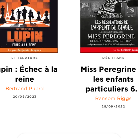
LITTÉRATURE
DÈS 11 ANS
pin : Échec à la
Miss Peregrine
reine
les enfants
particuliers 6
Bertrand Puard
20/09/2023
Ransom Riggs
28/09/2022