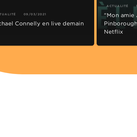
ACTUALITÉ
"Mon amie 
TUALITÉ
09/03/2021
chael Connelly en live demain
Pinborough
Netflix