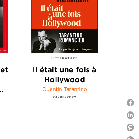
LITTÉRATURE
 et
Il était une fois à
Hollywood
…
Quentin Tarantino
24/08/2022
P
P