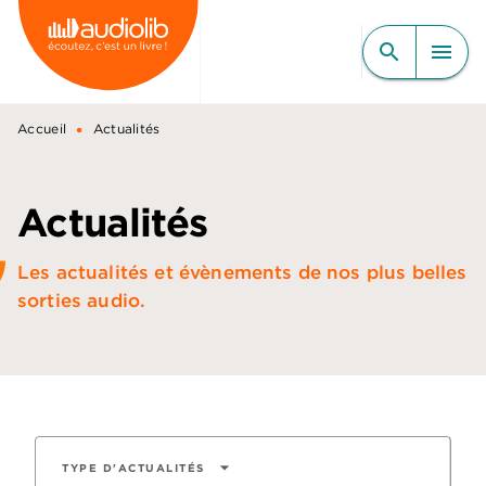
MENU
RECHERCHE
CONTENU
search
menu
PIED DE PAGE
•
Accueil
Actualités
Actualités
Les actualités et évènements de nos plus belles
sorties audio.
arrow_drop_down
TYPE D'ACTUALITÉS