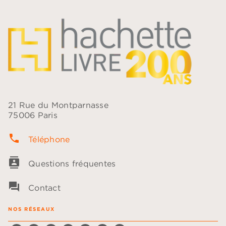
21 Rue du Montparnasse
75006 Paris
phone
Téléphone
contacts
Questions fréquentes
question_answer
Contact
NOS RÉSEAUX