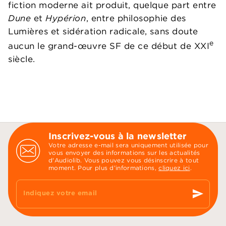
fiction moderne ait produit, quelque part entre
Dune
et
Hypérion
, entre philosophie des
Lumières et sidération radicale, sans doute
e
aucun le grand-œuvre SF de ce début de XXI
siècle.
Inscrivez-vous à la newsletter
Votre adresse e-mail sera uniquement utilisée pour
vous envoyer des informations sur les actualités
d'Audiolib. Vous pouvez vous désinscrire à tout
moment. Pour plus d’informations,
cliquez ici
.
send
Indiquez votre email