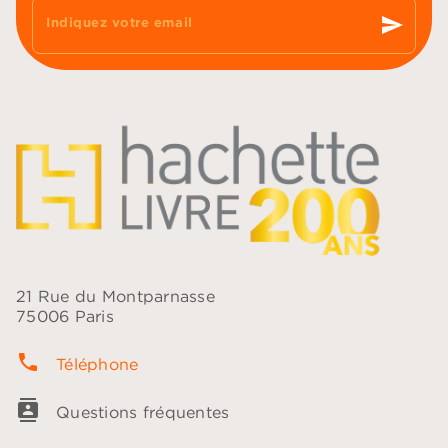
send
Indiquez votre email
21 Rue du Montparnasse
75006 Paris
phone
Téléphone
contacts
Questions fréquentes