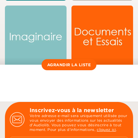
AGRANDIR LA LISTE
Inscrivez-vous à la newsletter
Votre adresse e-mail sera uniquement utilisée pour
vous envoyer des informations sur les actualités
d'Audiolib. Vous pouvez vous désinscrire à tout
moment. Pour plus d’informations,
cliquez ici
.