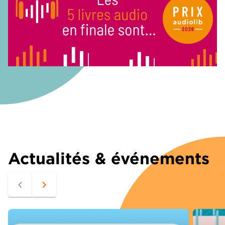
Actualités & événements
navigate_before
navigate_next