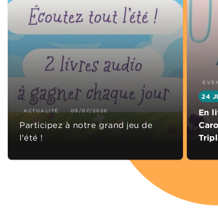
ÉVÈ
24 J
ACTUALITÉ
09/07/2026
En l
Participez à notre grand jeu de
Caro
l'été !
Trip