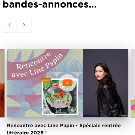
bandes-annonces…
navigate_before
navigate_next
Rencontre avec Line Papin - Spéciale rentrée
S
littéraire 2026 !