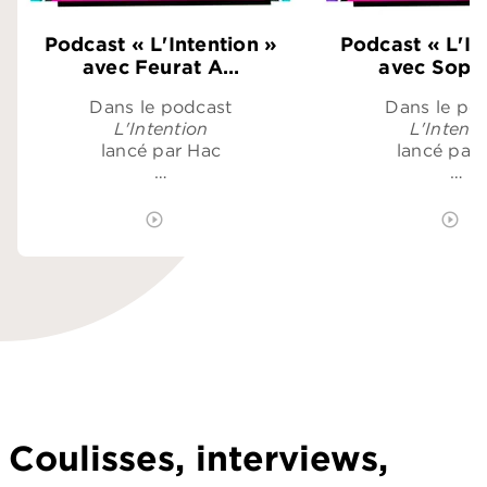
Podcast « L'Intention »
Podcast « L'In
avec Feurat A…
avec Soph
Dans le podcast
Dans le po
L'Intention
L'Intenti
lancé par Hac
lancé par
…
…
play_circle_outline
ÉCOUTER LE PODCAST
play_circle_outline
É
Coulisses, interviews,