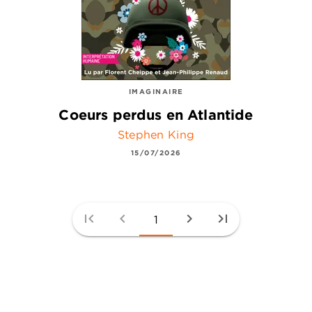
IMAGINAIRE
Coeurs perdus en Atlantide
Stephen King
15/07/2026
first_page
chevron_left
chevron_right
last_page
1