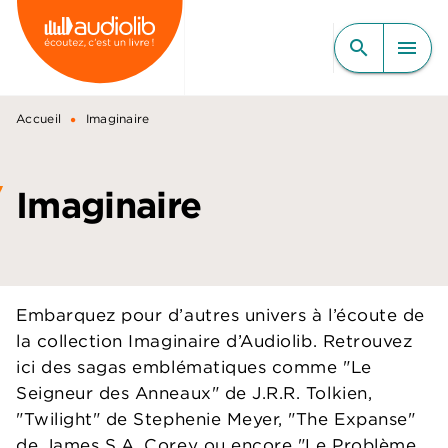
MENU
RECHERCHE
CONTENU
search
menu
PIED DE PAGE
•
Accueil
Imaginaire
Imaginaire
Embarquez pour d’autres univers à l’écoute de
la collection Imaginaire d’Audiolib. Retrouvez
ici des sagas emblématiques comme "Le
Seigneur des Anneaux" de J.R.R. Tolkien,
"Twilight" de Stephenie Meyer, "The Expanse"
de James S.A. Corey ou encore "Le Problème