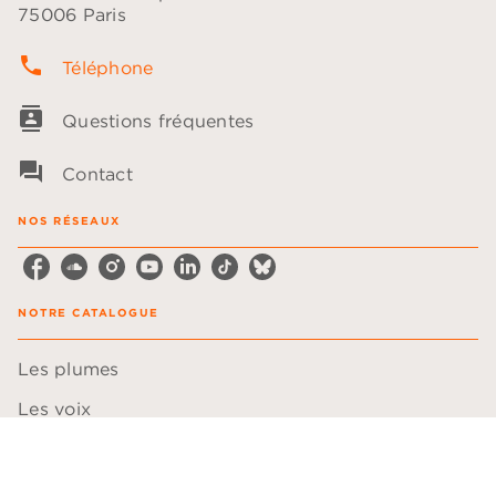
75006 Paris
phone
Téléphone
contacts
Questions fréquentes
question_answer
Contact
NOS RÉSEAUX
NOTRE CATALOGUE
Les plumes
Les voix
LA MAISON