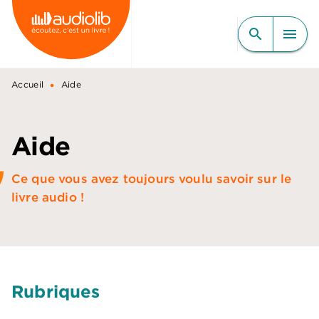
MENU
RECHERCHE
CONTENU
search
menu
PIED DE PAGE
•
Accueil
Aide
Aide
Ce que vous avez toujours voulu savoir sur le
livre audio !
Rubriques