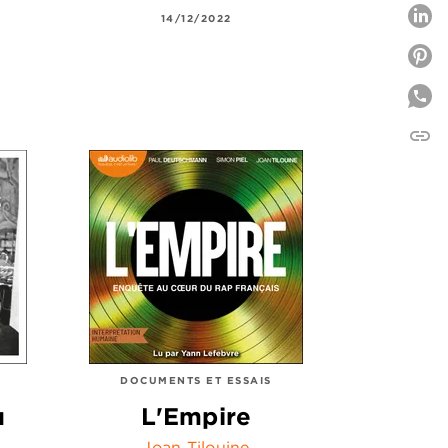
P
14/12/2022
P
link
C
DOCUMENTS ET ESSAIS
u
L'Empire
Joan Tilouine