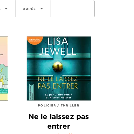
arrow_drop_down
arrow_drop_down
X
DURÉE
POLICIER / THRILLER
a
Ne le laissez pas
entrer