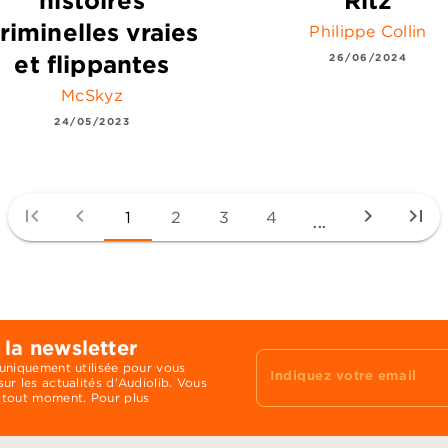
histoires
Ritz
riminelles vraies
Philippe Collin
et flippantes
26/06/2024
McSkyz
24/05/2023
first_page
chevron_left
chevron_right
last_page
1
2
3
4
...
 la newsletter
 uniquement utilisée pour vous
Indiquez votre email
ur les actualités d'Audiolib. Vous
 tout moment. Pour plus