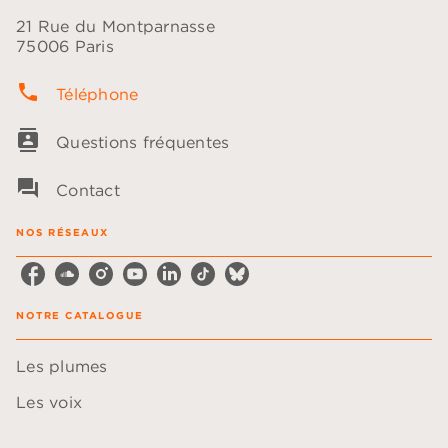
21 Rue du Montparnasse
75006 Paris
phone
Téléphone
contacts
Questions fréquentes
question_answer
Contact
NOS RÉSEAUX
NOTRE CATALOGUE
Les plumes
Les voix