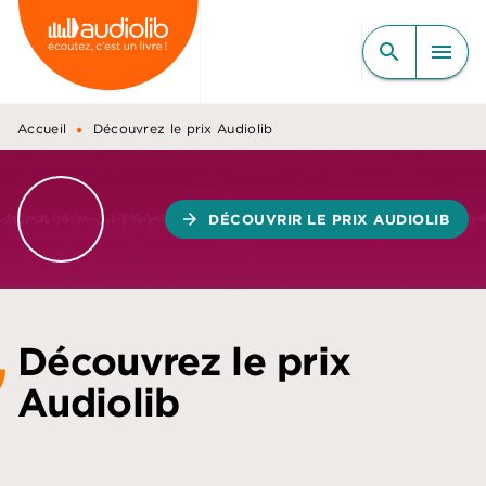
MENU
RECHERCHE
CONTENU
search
menu
PIED DE PAGE
•
Accueil
Découvrez le prix Audiolib
arrow_forward
DÉCOUVRIR LE PRIX AUDIOLIB
Découvrez le prix
Audiolib