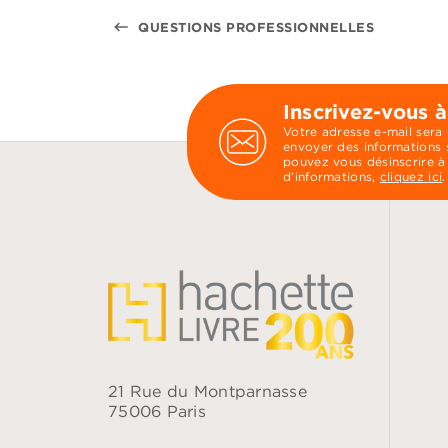
keyboard_backspace
QUESTIONS PROFESSIONNELLES
Inscrivez-vous à
Votre adresse e-mail sera
envoyer des informations s
pouvez vous désinscrire à
d’informations,
cliquez ici
.
21 Rue du Montparnasse
75006 Paris