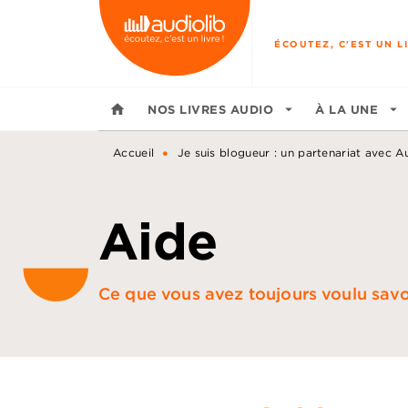
MENU
RECHERCHE
CONTENU
ÉCOUTEZ, C'EST UN LI
home
NOS LIVRES AUDIO
arrow_drop_down
À LA UNE
arrow_drop_down
•
Accueil
Je suis blogueur : un partenariat avec Au
Aide
Ce que vous avez toujours voulu savoir