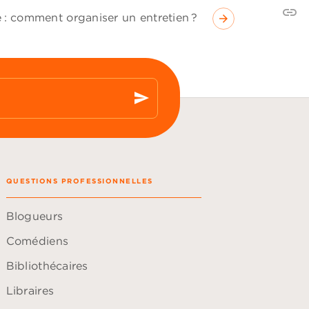
link
C
te : comment organiser un entretien ?
arrow_forward
send
QUESTIONS PROFESSIONNELLES
Blogueurs
Comédiens
Bibliothécaires
Libraires