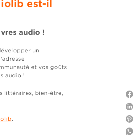
olib est-il
ivres audio !
 développer un
l'adresse
ommunauté et vos goûts
res audio !
littéraires, bien-être,
P
olib
.
P