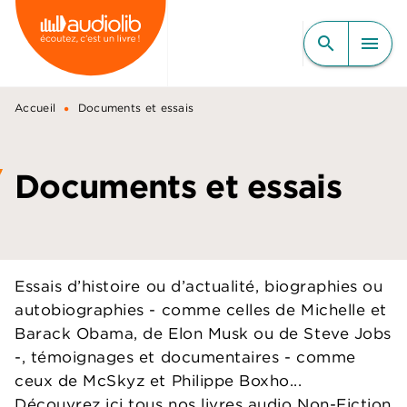
MENU
RECHERCHE
CONTENU
search
menu
PIED DE PAGE
•
Accueil
Documents et essais
Documents et essais
Essais d’histoire ou d’actualité, biographies ou
autobiographies - comme celles de Michelle et
Barack Obama, de Elon Musk ou de Steve Jobs
-, témoignages et documentaires - comme
ceux de McSkyz et Philippe Boxho...
Découvrez ici tous nos livres audio Non-Fiction