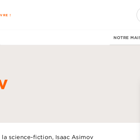
PIED DE PAGE
VRE !
NOTRE MAI
v
d
la science-fiction, Isaac Asimov