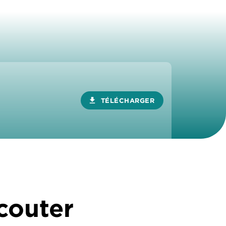
download
TÉLÉCHARGER
écouter