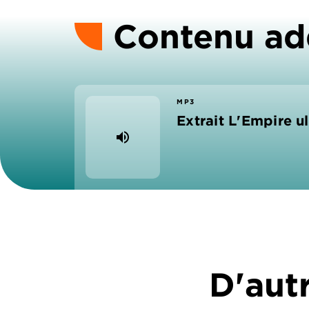
Contenu ad
MP3
Extrait L'Empire u
volume_up
D'autr