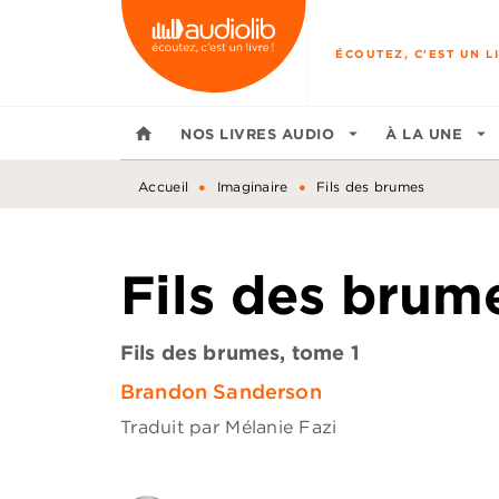
MENU
RECHERCHE
CONTENU
ÉCOUTEZ, C'EST UN LI
home
NOS LIVRES AUDIO
arrow_drop_down
À LA UNE
arrow_drop_down
•
•
Accueil
Imaginaire
Fils des brumes
Fils des brum
Fils des brumes, tome 1
Brandon Sanderson
Traduit par
Mélanie Fazi