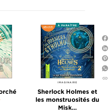
À PARAÎTRE
P
P
link
C
IMAGINAIRE
orché
Sherlock Holmes et
les monstruosités du
e
Misk…