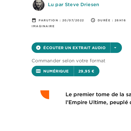
Lu par Steve Driesen
date_range
access_time
PARUTION :
20/07/2022
DURÉE :
26H16
IMAGINAIRE
play_circle_filled
ÉCOUTER UN EXTRAIT AUDIO
arrow_drop_down
Commander selon votre format
surround_sound
NUMÉRIQUE
29,95 €
Le premier tome de la s
l’Empire Ultime, peuplé 