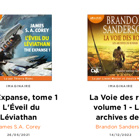
IMAGINAIRE
IMAGINAIRE
xpanse, tome 1
La Voie des r
- L'Éveil du
volume 1 - 
Léviathan
archives d
ames S.A. Corey
Brandon Sander
26/05/2021
14/12/2022