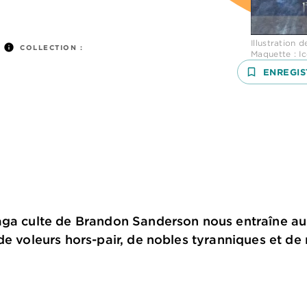
Illustration 
info
COLLECTION :
Maquette : I
bookmark_border
ENREGIS
aga culte de Brandon Sanderson nous entraîne a
de voleurs hors-pair, de nobles tyranniques et d