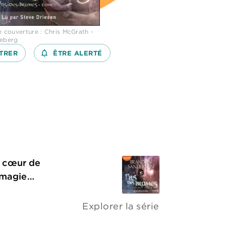
de couverture : Chris McGrath -
ceberg
TRER
notifications_none_outlined
ÊTRE ALERTÉ
u cœur de
e magie…
Explorer la série