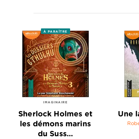
À PARAÎTRE
IMAGINAIRE
Sherlock Holmes et
Une l
les démons marins
Robe
du Suss…