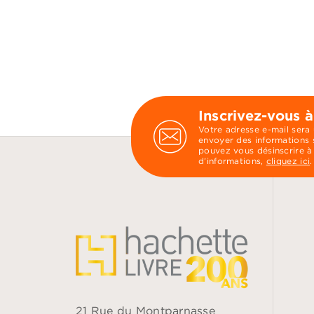
Inscrivez-vous à
Votre adresse e-mail sera
envoyer des informations s
pouvez vous désinscrire à
d’informations,
cliquez ici
.
21 Rue du Montparnasse