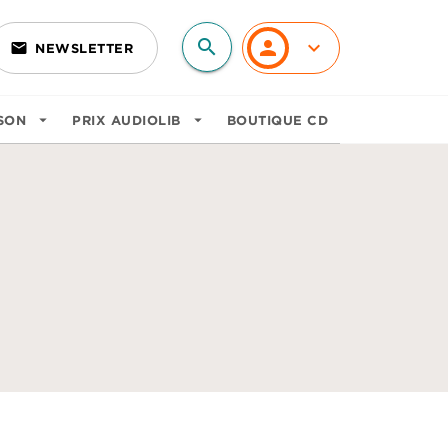
search
personn
keyboard_arrow_down
email
NEWSLETTER
search
SON
arrow_drop_down
PRIX AUDIOLIB
arrow_drop_down
BOUTIQUE CD