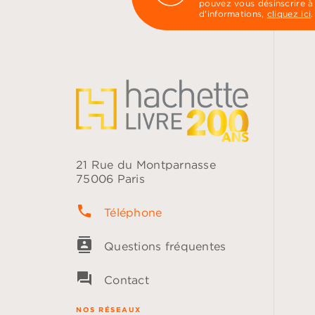
pouvez vous désinscrire à
d’informations,
cliquez ici
.
21 Rue du Montparnasse
75006 Paris
phone
Téléphone
contacts
Questions fréquentes
question_answer
Contact
NOS RÉSEAUX