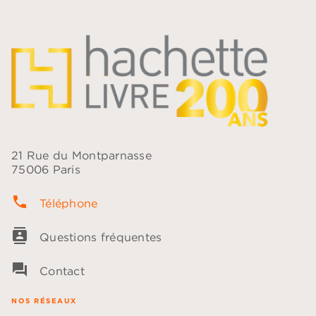
21 Rue du Montparnasse
75006 Paris
phone
Téléphone
contacts
Questions fréquentes
question_answer
Contact
NOS RÉSEAUX