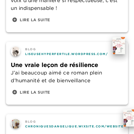
voix d’une manière si respectueuse, c’est
un indispensable !
add_circle
LIRE LA SUITE
BLOG
LISEUSEHYPERFERTILE.WORDPRESS.COM/
Une vraie leçon de résilience
J’ai beaucoup aimé ce roman plein
d’humanité et de bienveillance
add_circle
LIRE LA SUITE
BLOG
CHRONIQUESDANGELIQUE.WIXSITE.COM/WEBSITE