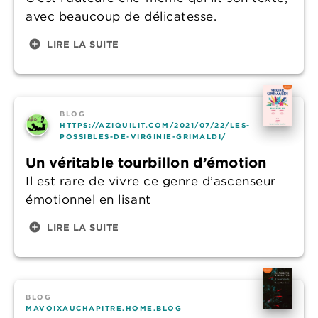
avec beaucoup de délicatesse.
add_circle
LIRE LA SUITE
BLOG
HTTPS://AZIQUILIT.COM/2021/07/22/LES-
POSSIBLES-DE-VIRGINIE-GRIMALDI/
Un véritable tourbillon d’émotion
Il est rare de vivre ce genre d’ascenseur
émotionnel en lisant
add_circle
LIRE LA SUITE
BLOG
MAVOIXAUCHAPITRE.HOME.BLOG