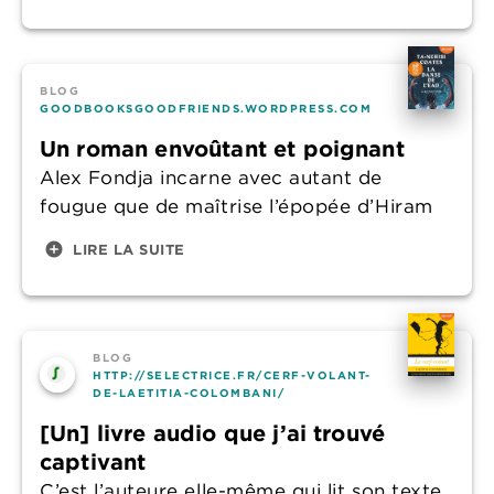
BLOG
GOODBOOKSGOODFRIENDS.WORDPRESS.COM
Un roman envoûtant et poignant
Alex Fondja incarne avec autant de
fougue que de maîtrise l’épopée d’Hiram
add_circle
LIRE LA SUITE
BLOG
HTTP://SELECTRICE.FR/CERF-VOLANT-
DE-LAETITIA-COLOMBANI/
[Un] livre audio que j’ai trouvé
captivant
C’est l’auteure elle-même qui lit son texte,