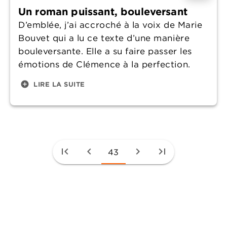
Un roman puissant, bouleversant
D’emblée, j’ai accroché à la voix de Marie
Bouvet qui a lu ce texte d’une manière
bouleversante. Elle a su faire passer les
émotions de Clémence à la perfection.
add_circle
LIRE LA SUITE
first_page
chevron_left
chevron_right
last_page
43