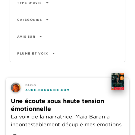
arrow_drop_down
TYPE D'AVIS
arrow_drop_down
CATÉGORIES
arrow_drop_down
AVIS SUR
arrow_drop_down
PLUME ET VOIX
BLOG
AUDE-BOUQUINE.COM
Une écoute sous haute tension
émotionnelle
La voix de la narratrice, Maia Baran a
incontestablement décuplé mes émotions