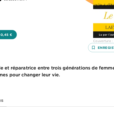
20,45 €
Couverture :
bookmark_border
ENREGIS
 et réparatrice entre trois générations de femmes 
rmes pour changer leur vie.
IS