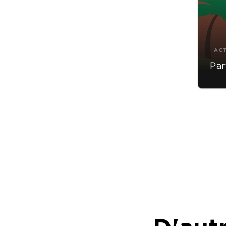
AC
Par