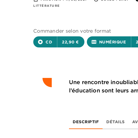
LITTÉRATURE
Commander selon votre format
album
CD
22,90 €
surround_sound
NUMÉRIQUE
Une rencontre inoubliable
l’éducation sont leurs a
DESCRIPTIF
DÉTAILS
AV