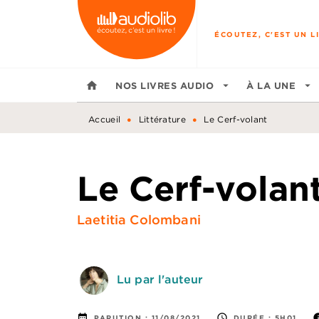
MENU
RECHERCHE
CONTENU
ÉCOUTEZ, C'EST UN LI
home
NOS LIVRES AUDIO
arrow_drop_down
À LA UNE
arrow_drop_down
•
•
Accueil
Littérature
Le Cerf-volant
Le Cerf-volan
Laetitia Colombani
Lu par l'auteur
date_range
access_time
in
PARUTION :
11/08/2021
DURÉE :
5H01