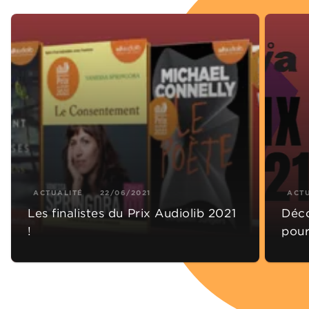
ACTUALITÉ
22/06/2021
ACT
Les finalistes du Prix Audiolib 2021
Déco
!
pour