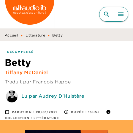
MENU
RECHERCHE
CONTENU
search
menu
PIED DE PAGE
•
•
Accueil
Littérature
Betty
RÉCOMPENSÉ
Betty
Tiffany McDaniel
Traduit par
François Happe
Lu par Audrey D'Hulstère
date_range
access_time
info
PARUTION :
20/01/2021
DURÉE :
16H55
COLLECTION :
LITTÉRATURE