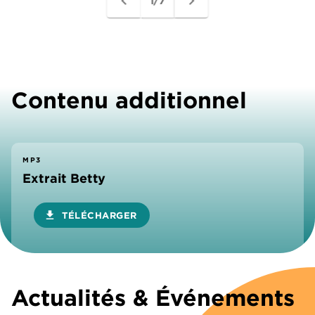
navigate_before
navigate_next
1/7
Contenu additionnel
MP3
Extrait Betty
download
TÉLÉCHARGER
Actualités & Événements