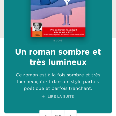
BLOG
BLOG
Un roman sombre et
Un roman sombre et
très lumineux
très lumineux
Ce roman est à la fois sombre et très
Ce roman est à la fois sombre et très
add
lumineux, écrit dans un style parfois
lumineux, écrit dans un style parfois
poétique et parfois tranchant.
poétique et parfois tranchant.
add
add
add
add
add
add
LIRE LA SUITE
LIRE LA SUITE
add
add