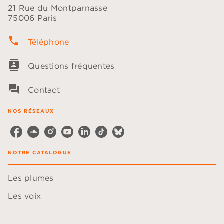
21 Rue du Montparnasse
75006 Paris
phone
Téléphone
contacts
Questions fréquentes
question_answer
Contact
NOS RÉSEAUX
NOTRE CATALOGUE
Les plumes
Les voix