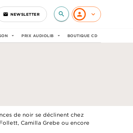
search
personn
keyboard_arrow_down
email
NEWSLETTER
search
SON
arrow_drop_down
PRIX AUDIOLIB
arrow_drop_down
BOUTIQUE CD
uances de noir se déclinent chez
ollett, Camilla Grebe ou encore