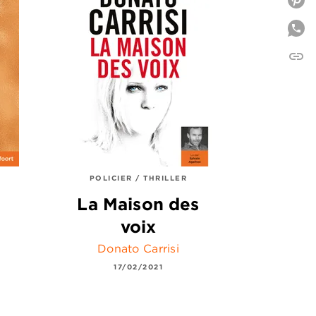
P
link
C
POLICIER / THRILLER
La Maison des
voix
Donato Carrisi
17/02/2021