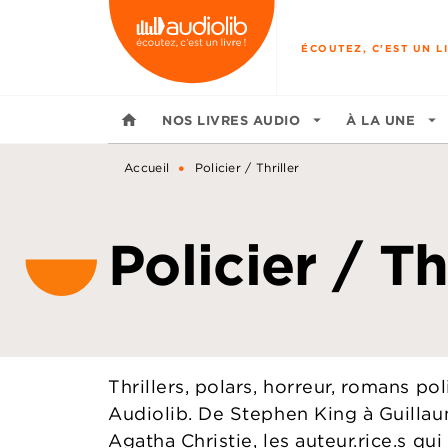
MENU
RECHERCHE
CONTENU
ÉCOUTEZ, C'EST UN LI
home
NOS LIVRES AUDIO
arrow_drop_down
À LA UNE
arrow_drop_down
•
Accueil
Policier / Thriller
Policier / Th
Thrillers, polars, horreur, romans po
Audiolib. De Stephen King à Guilla
Agatha Christie, les auteur.rice.s qui