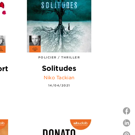
POLICIER / THRILLER
Solitudes
ort
Niko Tackian
14/04/2021
P