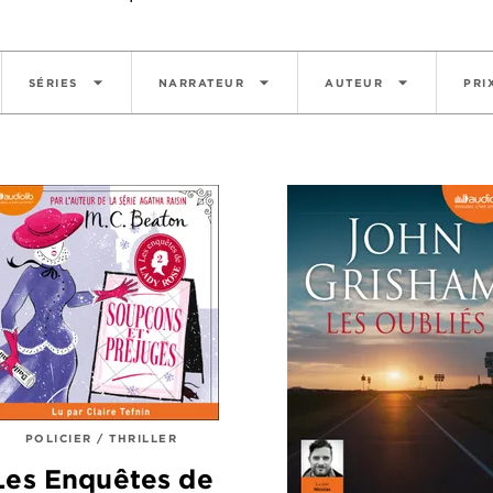
arrow_drop_down
arrow_drop_down
arrow_drop_down
SÉRIES
NARRATEUR
AUTEUR
PRI
POLICIER / THRILLER
Les Enquêtes de