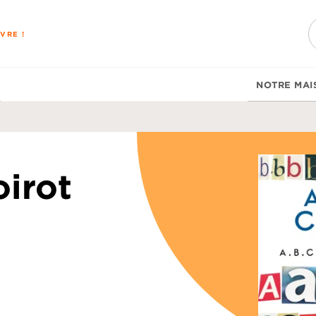
PIED DE PAGE
VRE !
NOTRE MAI
irot