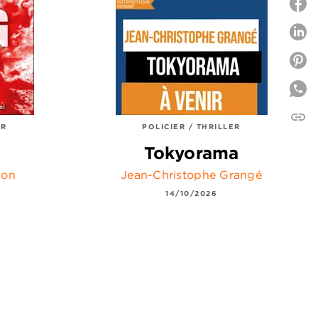
P
P
link
C
ER
POLICIER / THRILLER
Tokyorama
son
Jean-Christophe Grangé
14/10/2026