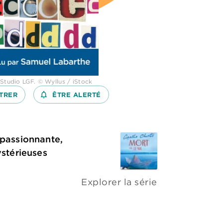
 Studio LGF. © Wyllus / iStock
TRER
notifications_none_outlined
ÊTRE ALERTÉ
 passionnante,
ystérieuses
Explorer la série