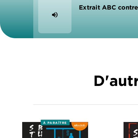
Extrait ABC contre
volume_up
D'autr
À PARAÎTRE