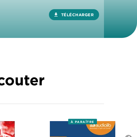
download
TÉLÉCHARGER
écouter
À PARAÎTRE