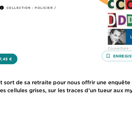
info
COLLECTION :
POLICIER /
Couverture :
bookmark_border
ENREGIS
7,45 €
t sort de sa retraite pour nous offrir une enquête
s cellules grises, sur les traces d’un tueur aux m