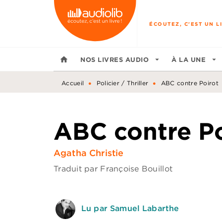
MENU
RECHERCHE
CONTENU
ÉCOUTEZ, C'EST UN LI
home
NOS LIVRES AUDIO
arrow_drop_down
À LA UNE
arrow_drop_down
•
•
Accueil
Policier / Thriller
ABC contre Poirot
ABC contre Po
Agatha Christie
Traduit par
Françoise Bouillot
Lu par Samuel Labarthe