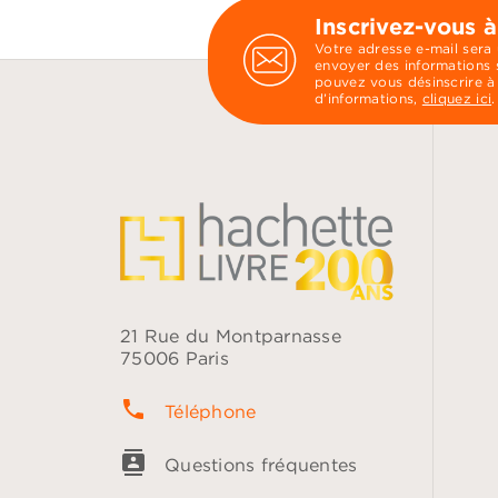
Inscrivez-vous à
Votre adresse e-mail sera
envoyer des informations s
pouvez vous désinscrire à
d’informations,
cliquez ici
.
21 Rue du Montparnasse
75006 Paris
phone
Téléphone
contacts
Questions fréquentes