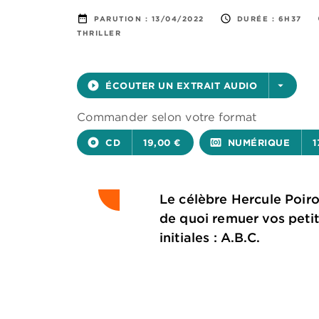
date_range
access_time
PARUTION :
13/04/2022
DURÉE :
6H37
THRILLER
play_circle_filled
ÉCOUTER UN EXTRAIT AUDIO
arrow_drop_down
Commander selon votre format
album
CD
19,00 €
surround_sound
NUMÉRIQUE
1
Le célèbre Hercule Poiro
de quoi remuer vos petite
initiales : A.B.C.