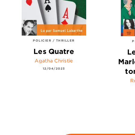
POLICIER / THRILLER
P
Les Quatre
L
Marl
Agatha Christie
12/04/2023
to
R