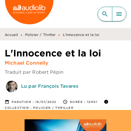
MENU
RECHERCHE
CONTENU
search
menu
PIED DE PAGE
•
•
Accueil
Policier / Thriller
L'Innocence et la loi
L'Innocence et la loi
Michael Connelly
Traduit par
Robert Pépin
Lu par François Tavares
date_range
access_time
info
PARUTION :
19/01/2022
DURÉE :
12H01
COLLECTION :
POLICIER / THRILLER