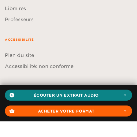
Libraires
Professeurs
ACCESSIBILITÉ
Plan du site
Accessibilité: non conforme
play_circle_filled
ÉCOUTER UN EXTRAIT AUDIO
arrow_drop_down
Données personnelles
Paramétrer vos cookies
shopping_basket
ACHETER VOTRE FORMAT
arrow_drop_down
Mentions légales
Conditions générales d'utilisation
Charte de référencement