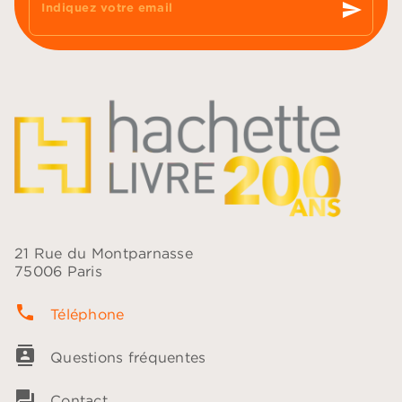
send
Indiquez votre email
21 Rue du Montparnasse
75006 Paris
phone
Téléphone
contacts
Questions fréquentes
question_answer
Contact