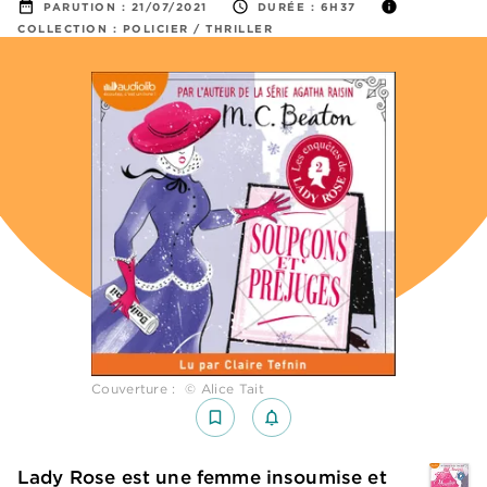
date_range
access_time
info
PARUTION :
21/07/2021
DURÉE :
6H37
COLLECTION :
POLICIER / THRILLER
Couverture : © Alice Tait
bookmark_border
notifications_none_outlined
Lady Rose est une femme insoumise et