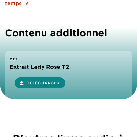
temps ?
Contenu additionnel
MP3
Extrait Lady Rose T2
download
TÉLÉCHARGER