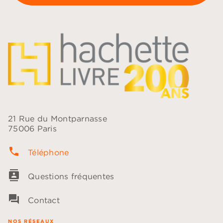
21 Rue du Montparnasse
75006 Paris
phone
Téléphone
contacts
Questions fréquentes
question_answer
Contact
NOS RÉSEAUX