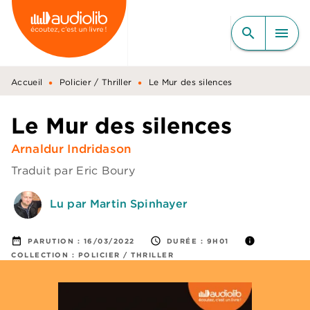
MENU
RECHERCHE
CONTENU
search
menu
PIED DE PAGE
•
•
Accueil
Policier / Thriller
Le Mur des silences
Le Mur des silences
Arnaldur Indridason
Traduit par
Eric Boury
Lu par Martin Spinhayer
date_range
access_time
info
PARUTION :
16/03/2022
DURÉE :
9H01
COLLECTION :
POLICIER / THRILLER