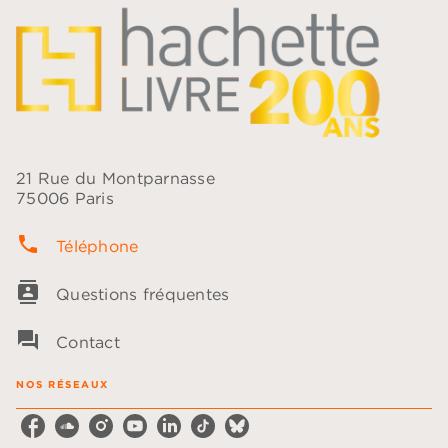
21 Rue du Montparnasse
75006 Paris
phone
Téléphone
contacts
Questions fréquentes
question_answer
Contact
NOS RÉSEAUX