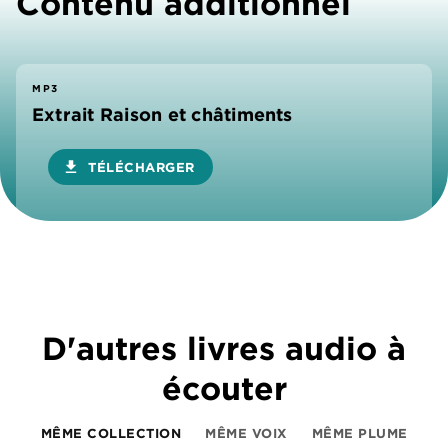
Contenu additionnel
MP3
Extrait Raison et châtiments
download
TÉLÉCHARGER
D'autres livres audio à
écouter
MÊME COLLECTION
MÊME VOIX
MÊME PLUME