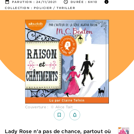
date_range
access_time
info
PARUTION :
24/11/2021
DURÉE :
6H10
COLLECTION :
POLICIER / THRILLER
Couverture : © Alice Tait
bookmark_border
notifications_none_outlined
Lady Rose n’a pas de chance, partout où