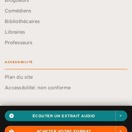
Blogueurs
Comédiens
Bibliothécaires
Libraires
Professeurs
ACCESSIBILITÉ
Plan du site
Accessibilité: non conforme
play_circle_filled
ÉCOUTER UN EXTRAIT AUDIO
arrow_drop_down
Données personnelles
Paramétrer vos cookies
shopping_basket
ACHETER VOTRE FORMAT
arrow_drop_down