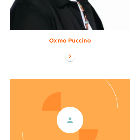
Oxmo Puccino
chevron_right