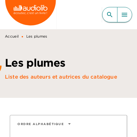
MENU
RECHERCHE
CONTENU
search
menu
PIED DE PAGE
•
Accueil
Les plumes
Les plumes
Liste des auteurs et autrices du catalogue
arrow_drop_down
ORDRE ALPHABÉTIQUE