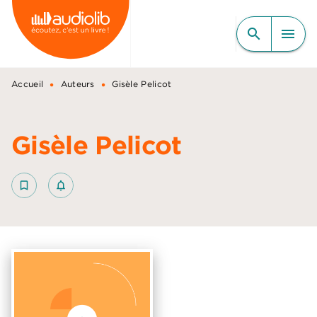
MENU
RECHERCHE
CONTENU
search
menu
PIED DE PAGE
•
•
Accueil
Auteurs
Gisèle Pelicot
Gisèle Pelicot
bookmark_border
notifications_none_outlined