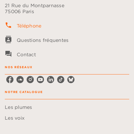
21 Rue du Montparnasse
75006 Paris
phone
Téléphone
contacts
Questions fréquentes
question_answer
Contact
NOS RÉSEAUX
NOTRE CATALOGUE
Les plumes
Les voix