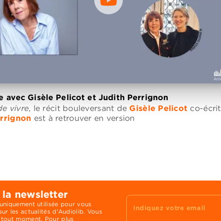
 avec Gisèle Pelicot et Judith Perrignon
de vivre
, le récit bouleversant de
Gisèle Pelicot
co-écrit
errignon
est à retrouver en version
 la newsletter
 uniquement utilisée pour vous
Indiquez votre email
ur les actualités d'Audiolib. Vous
 tout moment. Pour plus