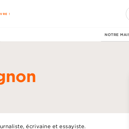
PIED DE PAGE
VRE !
NOTRE MAI
ignon
d
urnaliste, écrivaine et essayiste.