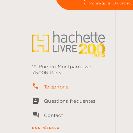
d’informations,
cliquez ici
.
21 Rue du Montparnasse
75006 Paris
phone
Téléphone
contacts
Questions fréquentes
question_answer
Contact
NOS RÉSEAUX