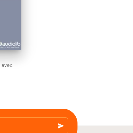
 avec
send