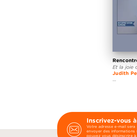
Rencontre
Et la joie 
Judith P
…
Inscrivez-vous à
Votre adresse e-mail sera
envoyer des informations s
pouvez vous désinscrire à