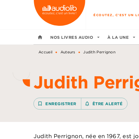
MENU
RECHERCHE
CONTENU
ÉCOUTEZ, C'EST UN LI
home
NOS LIVRES AUDIO
arrow_drop_down
À LA UNE
arrow_drop_down
•
•
Accueil
Auteurs
Judith Perrignon
Judith Perr
bookmark_border
ENREGISTRER
notifications_none_outline
ÊTRE ALERTÉ
Judith Perrignon, née en 1967, est jo