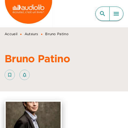
MENU
RECHERCHE
CONTENU
search
menu
PIED DE PAGE
•
•
Accueil
Auteurs
Bruno Patino
Bruno Patino
bookmark_border
notifications_none_outlined