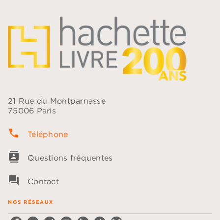
21 Rue du Montparnasse
75006 Paris
phone
Téléphone
contacts
Questions fréquentes
question_answer
Contact
NOS RÉSEAUX