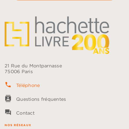
21 Rue du Montparnasse
75006 Paris
phone
Téléphone
contacts
Questions fréquentes
question_answer
Contact
NOS RÉSEAUX