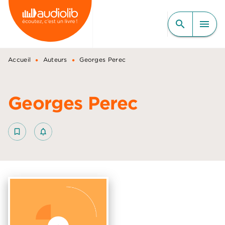
MENU
RECHERCHE
CONTENU
search
menu
PIED DE PAGE
•
•
Accueil
Auteurs
Georges Perec
Georges Perec
bookmark_border
notifications_none_outlined