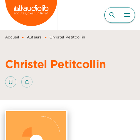
MENU
RECHERCHE
CONTENU
search
menu
PIED DE PAGE
•
•
Accueil
Auteurs
Christel Petitcollin
Christel Petitcollin
bookmark_border
notifications_none_outlined