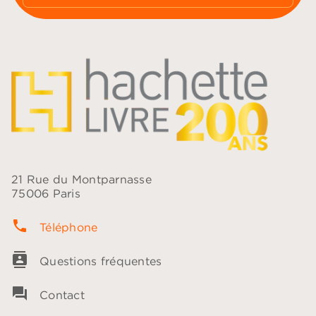
21 Rue du Montparnasse
75006 Paris
phone
Téléphone
contacts
Questions fréquentes
question_answer
Contact