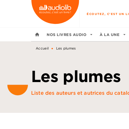
MENU
RECHERCHE
CONTENU
ÉCOUTEZ, C'EST UN LI
home
NOS LIVRES AUDIO
arrow_drop_down
À LA UNE
arrow_drop_down
•
Accueil
Les plumes
Les plumes
Liste des auteurs et autrices du cata