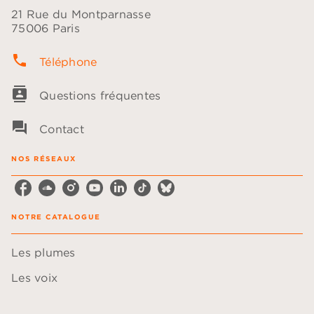
21 Rue du Montparnasse
75006 Paris
phone
Téléphone
contacts
Questions fréquentes
question_answer
Contact
NOS RÉSEAUX
NOTRE CATALOGUE
Les plumes
Les voix