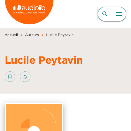
MENU
RECHERCHE
CONTENU
search
menu
PIED DE PAGE
•
•
Accueil
Auteurs
Lucile Peytavin
Lucile Peytavin
bookmark_border
notifications_none_outlined