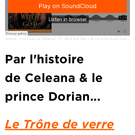
Audiolib
·
« Le Chant de Pasiphaé - T1, Witch and God » de Liv Stone lu par Charlotte Campana et Thomas Dormoy
Par l'histoire
de Celeana & le
prince Dorian...
Le Trône de verre