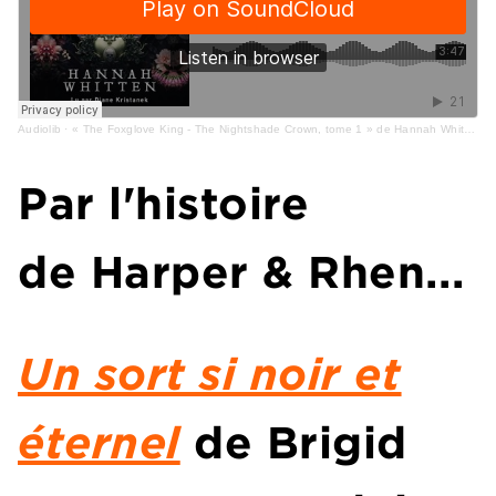
Audiolib
·
« The Foxglove King - The Nightshade Crown, tome 1 » de Hannah Whitten lu par Diane Kristanek
Par l'histoire
de
Harper & Rhen...
Un sort si noir et
éternel
de
Brigid