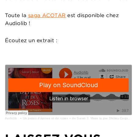
Toute la
saga ACOTAR
est disponible chez
Audiolib !
Écoutez un extrait :
Audiolib
·
« Un palais d'épines et de roses » de Sarah J. Maas lu par Shirley Coquaire