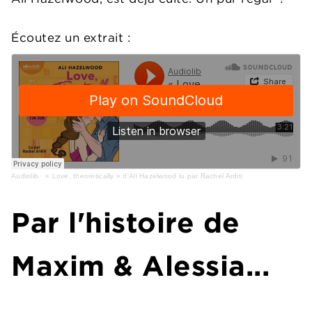
Écoutez un extrait :
Audiolib
·
« Love, theoretically » d'Ali Hazelwood lu par Rachel Arditi
Par l'histoire de
Maxim & Alessia...