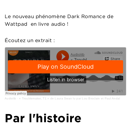
Le nouveau phénomène Dark Romance de
Wattpad en livre audio !
Écoutez un extrait :
Audiolib
·
« Troublemaker, T1 » de Laura Swan lu par Lou Broclain et Paul Andal
Par l'histoire