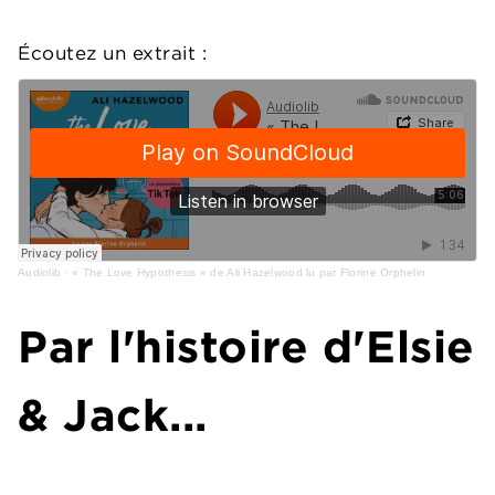
Écoutez un extrait :
Audiolib
·
« The Love Hypothesis » de Ali Hazelwood lu par Florine Orphelin
Par l'histoire d'Elsie
& Jack...