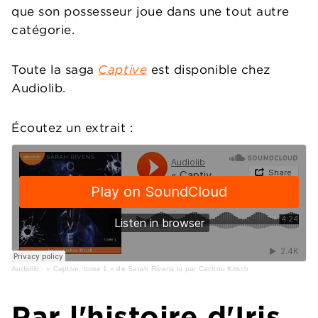
que son possesseur joue dans une tout autre
catégorie.
Toute la saga
Captive
est disponible chez
Audiolib.
Écoutez un extrait :
Audiolib
·
« Captive, tome 1 » de Sarah Rivens lu par Cachou Kirsch
Par l'histoire d'Iris