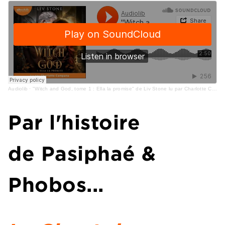
Audiolib
·
"Witch and God, tome 1 : Ella la promise" de Liv Stone lu par Charlotte Campana
Par l'histoire
de Pasiphaé &
Phobos...