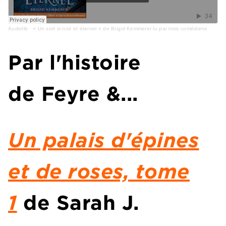
Audiolib
·
« Un sort si noir et éternel » de Brigid Kemmerer lu par trois comédiens
Par l'histoire
de Feyre &...
Un palais d'épines
et de roses, tome
1
de
Sarah J.