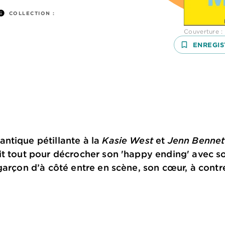
nfo
COLLECTION :
Couverture : 
bookmark_border
ENREGIS
ntique pétillante à la
Kasie West
et
Jenn Bennet
it tout pour décrocher son 'happy ending' avec 
garçon d’à côté entre en scène, son cœur, à cont