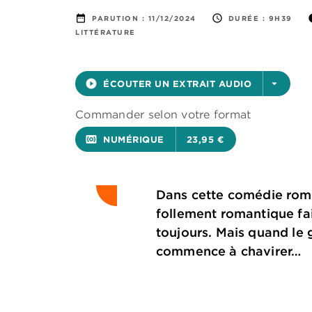
date_range
access_time
i
PARUTION :
11/12/2024
DURÉE :
9H39
LITTÉRATURE
play_circle_filled
ÉCOUTER UN EXTRAIT AUDIO
arrow_drop_down
Commander selon votre format
surround_sound
NUMÉRIQUE
23,95 €
Dans cette comédie roma
follement romantique fa
toujours. Mais quand le 
commence à chavirer…