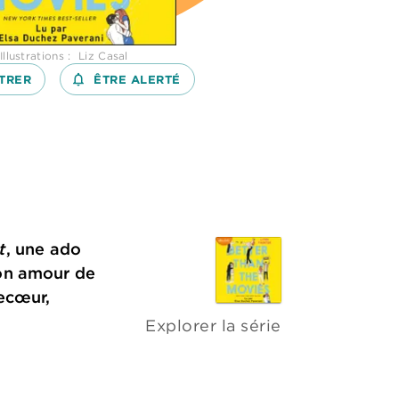
Illustrations : Liz Casal
TRER
notifications_none_outlined
ÊTRE ALERTÉ
t
, une ado
son amour de
recœur,
Explorer la série