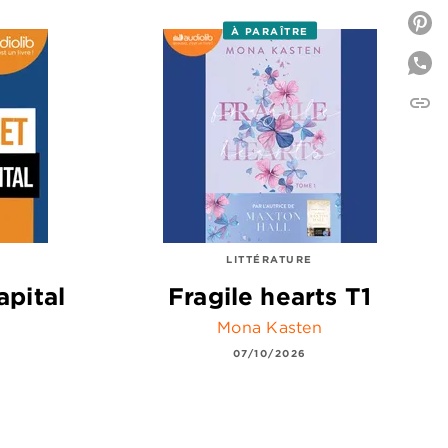
P
À PARAÎTRE
link
C
LITTÉRATURE
apital
Fragile hearts T1
Mona Kasten
07/10/2026