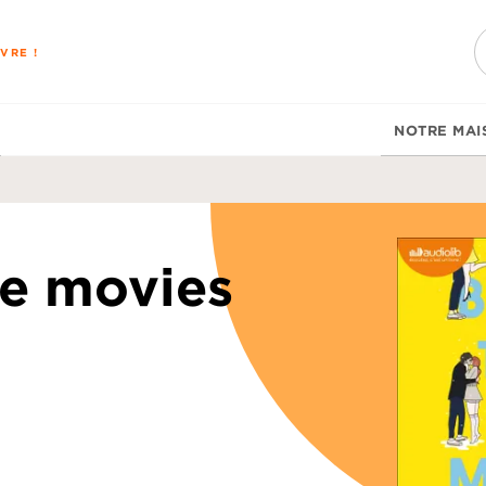
PIED DE PAGE
VRE !
NOTRE MAI
he movies