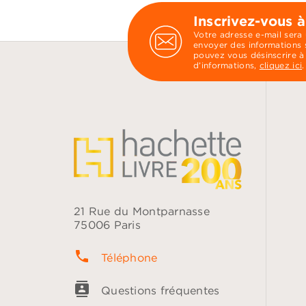
Inscrivez-vous à
Votre adresse e-mail sera
envoyer des informations s
pouvez vous désinscrire à
d’informations,
cliquez ici
.
21 Rue du Montparnasse
75006 Paris
phone
Téléphone
contacts
Questions fréquentes