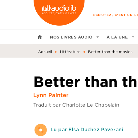
MENU
RECHERCHE
CONTENU
ÉCOUTEZ, C'EST UN LI
home
NOS LIVRES AUDIO
arrow_drop_down
À LA UNE
arrow_drop_down
•
•
Accueil
Littérature
Better than the movies
Better than t
Lynn Painter
Traduit par
Charlotte Le Chapelain
Lu par Elsa Duchez Paverani