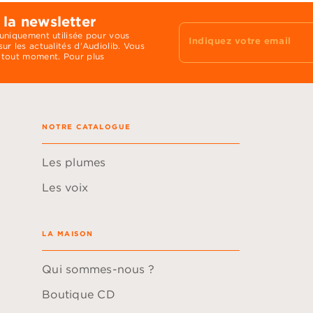
 la newsletter
 uniquement utilisée pour vous
Indiquez votre email
ur les actualités d'Audiolib. Vous
 tout moment. Pour plus
NOTRE CATALOGUE
Les plumes
Les voix
LA MAISON
Qui sommes-nous ?
Boutique CD