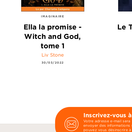
IMAGINAIRE
Ella la promise -
Le 
Witch and God,
tome 1
Liv Stone
30/03/2022
Inscrivez-vous à
Votre adresse e-mail sera
envoyer des informations s
pouvez vous désinscrire à