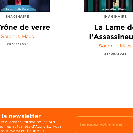
IMAGINAIRE
IMAGINAIRE
Trône de verre
La Lame d
l'Assassine
Sarah J. Maas
29/01/2025
Sarah J. Maas
28/05/2025
 la newsletter
 uniquement utilisée pour vous
Indiquez votre email
ur les actualités d'Audiolib. Vous
 tout moment. Pour plus