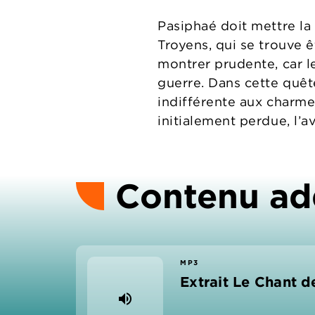
Pasiphaé doit mettre la
Troyens, qui se trouve ê
montrer prudente, car l
guerre. Dans cette quête
indifférente aux charme
initialement perdue, l’a
Contenu ad
MP3
Extrait Le Chant d
volume_up