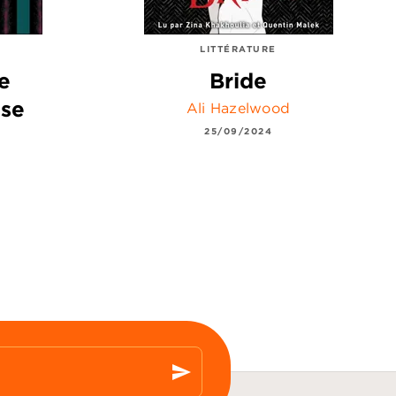
LITTÉRATURE
e
Bride
use
Ali Hazelwood
25/09/2024
send