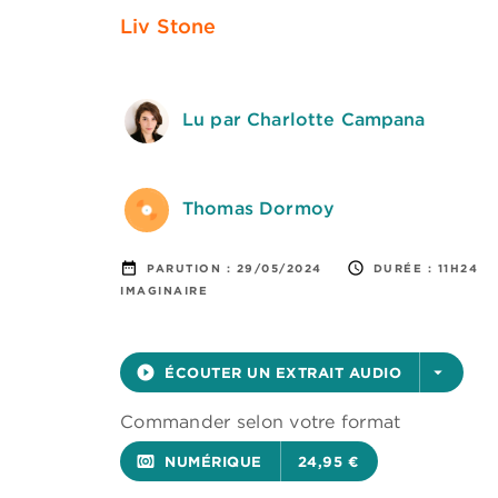
Liv Stone
Lu par Charlotte Campana
Thomas Dormoy
date_range
access_time
PARUTION :
29/05/2024
DURÉE :
11H24
IMAGINAIRE
play_circle_filled
ÉCOUTER UN EXTRAIT AUDIO
arrow_drop_down
Commander selon votre format
surround_sound
NUMÉRIQUE
24,95 €