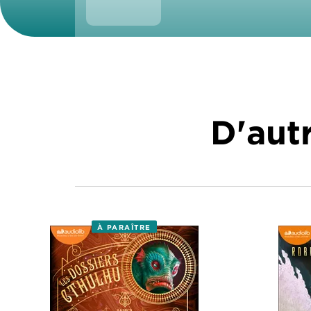
D'autr
À PARAÎTRE