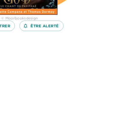
: © Moorbooksdesign
TRER
notifications_none_outlined
ÊTRE ALERTÉ