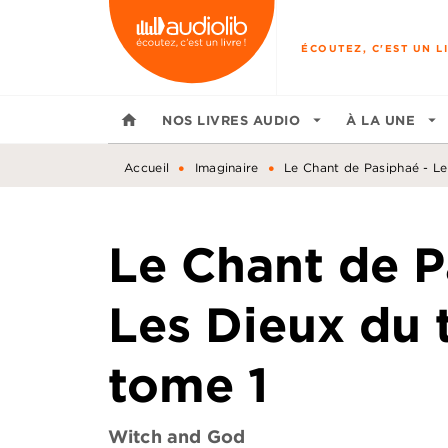
MENU
RECHERCHE
CONTENU
ÉCOUTEZ, C'EST UN LI
home
NOS LIVRES AUDIO
arrow_drop_down
À LA UNE
arrow_drop_down
•
•
Accueil
Imaginaire
Le Chant de Pasiphaé - Le
Le Chant de P
Les Dieux du 
tome 1
Witch and God