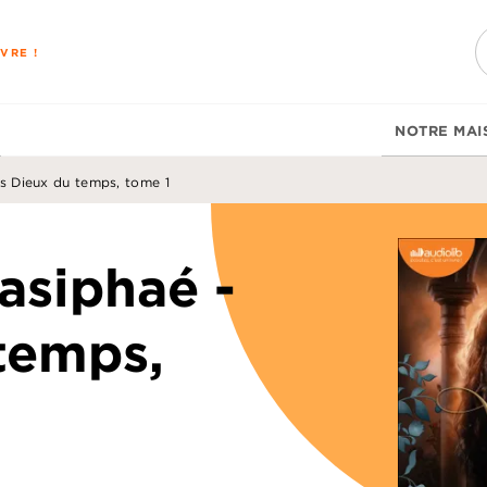
PIED DE PAGE
VRE !
NOTRE MAI
s Dieux du temps, tome 1
asiphaé -
temps,