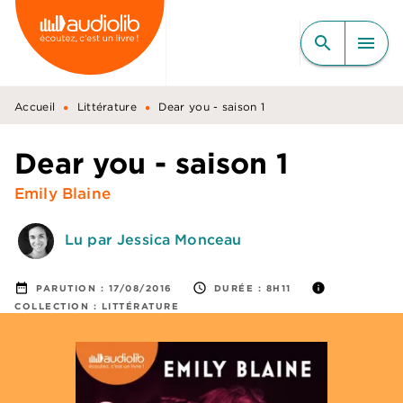
MENU
RECHERCHE
CONTENU
search
menu
PIED DE PAGE
•
•
Accueil
Littérature
Dear you - saison 1
Dear you - saison 1
Emily Blaine
Lu par Jessica Monceau
date_range
access_time
info
PARUTION :
17/08/2016
DURÉE :
8H11
COLLECTION :
LITTÉRATURE