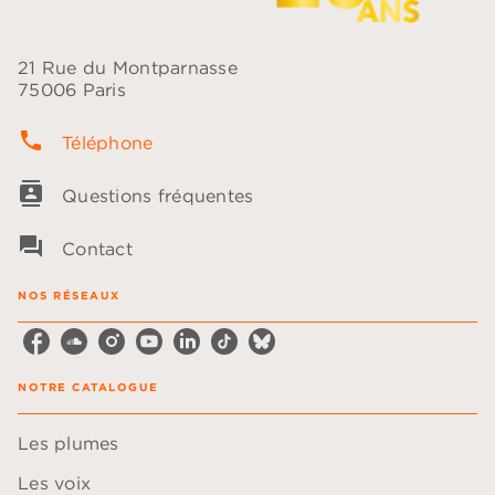
21 Rue du Montparnasse
75006 Paris
phone
Téléphone
contacts
Questions fréquentes
question_answer
Contact
NOS RÉSEAUX
NOTRE CATALOGUE
Les plumes
Les voix