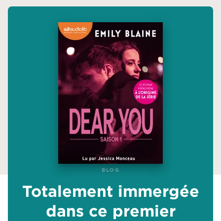
BLOG
BLOG
Totalement immergée
Totalement immergée
dans ce premier
dans ce premier