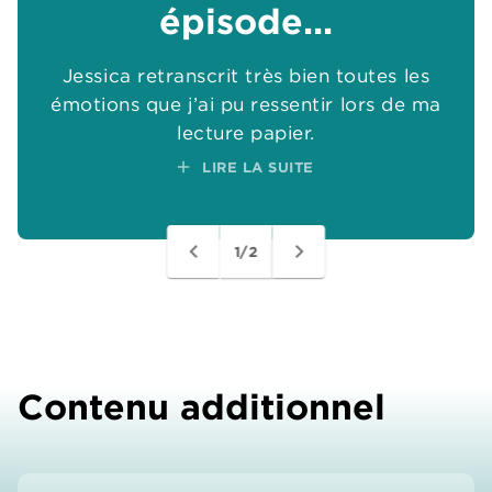
épisode...
épisode...
Jessica retranscrit très bien toutes les
Jessica retranscrit très bien toutes les
émotions que j’ai pu ressentir lors de ma
émotions que j’ai pu ressentir lors de ma
add
add
lecture papier.
lecture papier.
add
add
LIRE LA SUITE
LIRE LA SUITE
navigate_before
navigate_next
1/2
Contenu additionnel