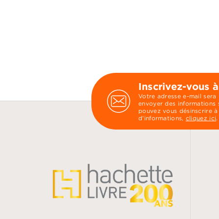
Inscrivez-vous à
Votre adresse e-mail sera
envoyer des informations s
pouvez vous désinscrire à
d’informations,
cliquez ici
.