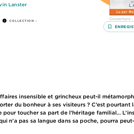
vin Lanster
Couverture 
info
COLLECTION :
bookmark_border
ENREGIS
ires insensible et grincheux peut-il métamorph
orter du bonheur à ses visiteurs ? C’est pourtant 
 pour toucher sa part de l’héritage familial… L’i
ui n’a pas sa langue dans sa poche, pourra peut-ê