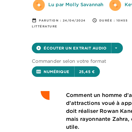
Lu par Molly Savannah
Ke
date_range
access_time
PARUTION :
24/04/2024
DURÉE :
10H55
LITTÉRATURE
play_circle_filled
ÉCOUTER UN EXTRAIT AUDIO
arrow_drop_down
Commander selon votre format
surround_sound
NUMÉRIQUE
25,45 €
Comment un homme d’affa
d’attractions voué à app
doit réaliser Rowan Kane
mais rayonnante Zahra, q
utile.