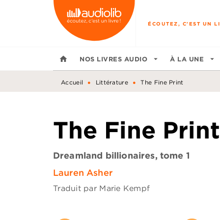
MENU
RECHERCHE
CONTENU
ÉCOUTEZ, C'EST UN LI
home
NOS LIVRES AUDIO
arrow_drop_down
À LA UNE
arrow_drop_down
•
•
Accueil
Littérature
The Fine Print
The Fine Print
Dreamland billionaires, tome 1
Lauren Asher
Traduit par
Marie Kempf