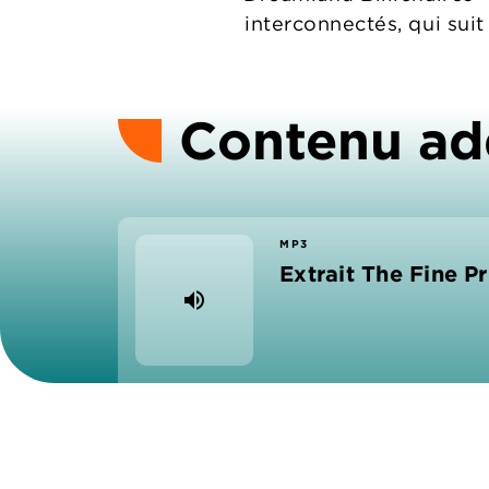
interconnectés, qui suit 
Contenu ad
MP3
Extrait The Fine Pr
volume_up