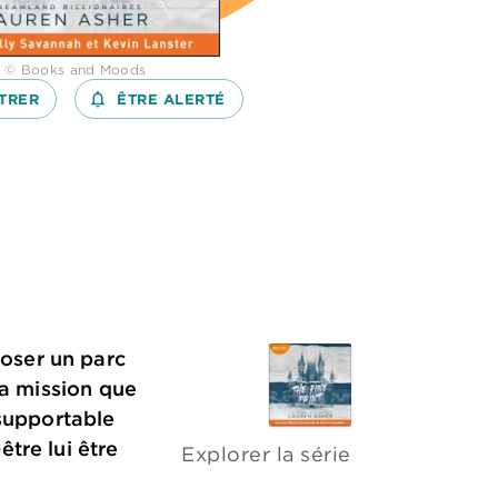
: © Books and Moods
TRER
notifications_none_outlined
ÊTRE ALERTÉ
oser un parc
la mission que
nsupportable
tre lui être
Explorer la série