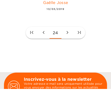
Gaëlle Josse
13/03/2019
first_page
chevron_left
chevron_right
last_page
24
Inscrivez-vous à la newsletter
Votre adresse e-mail sera uniquement utilisée pour
vous envoyer des informations sur les actualités
d'Audiolib. Vous pouvez vous désinscrire à tout
moment. Pour plus d’informations,
cliquez ici
.
send
Indiquez votre email