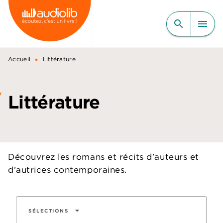
MENU
RECHERCHE
CONTENU
search
menu
PIED DE PAGE
•
Accueil
Littérature
Littérature
Découvrez les romans et récits d’auteurs et
d’autrices contemporaines.
arrow_drop_down
SÉLECTIONS