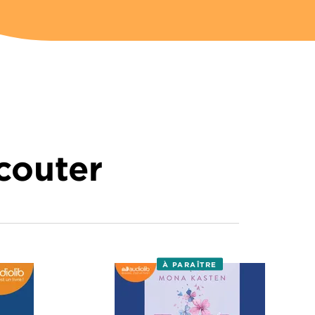
écouter
À PARAÎTRE