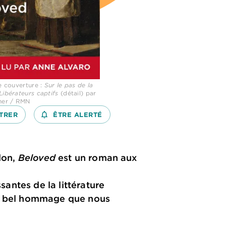
de couverture :
Sur le pas de la
Libérateurs captifs
(détail) par
mer / RMN
TRER
notifications_none_outlined
ÊTRE ALERTÉ
don,
Beloved
est un roman aux
santes de la littérature
lus bel hommage que nous