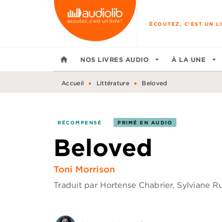
MENU
RECHERCHE
CONTENU
ÉCOUTEZ, C'EST UN LI
home
NOS LIVRES AUDIO
arrow_drop_down
À LA UNE
arrow_drop_down
•
•
Accueil
Littérature
Beloved
RÉCOMPENSÉ
PRIMÉ EN AUDIO
Beloved
Toni Morrison
Traduit par
Hortense Chabrier
,
Sylviane R