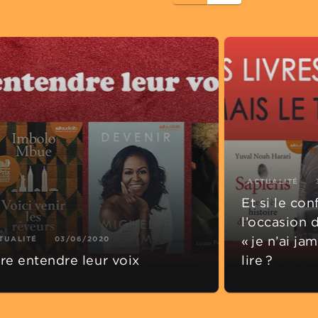
ACTUALITÉ
Et si le co
l’occasion d
« je n’ai ja
TUALITÉ
03/06/2020
ire entendre leur voix
lire ?