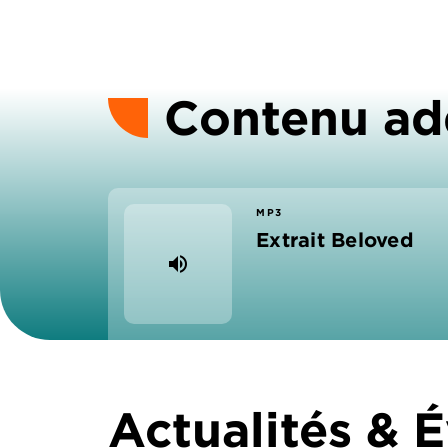
Contenu ad
MP3
Extrait Beloved
volume_up
Actualités &