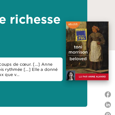
e richesse
 coups de cœur. [...] Anne
is rythmée [...] Elle a donné
eux que v…
P