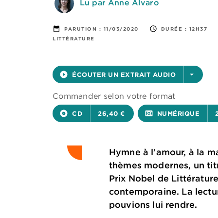
Lu par Anne Alvaro
date_range
access_time
PARUTION :
11/03/2020
DURÉE :
12H37
LITTÉRATURE
play_circle_filled
ÉCOUTER UN EXTRAIT AUDIO
arrow_drop_down
Commander selon votre format
album
CD
26,40 €
surround_sound
NUMÉRIQUE
Hymne à l’amour, à la mat
thèmes modernes, un titr
Prix Nobel de Littérature
contemporaine. La lectu
pouvions lui rendre.