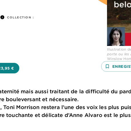
info
COLLECTION :
Illustration 
porte ou les 
Winslow Ho
bookmark_border
ENREGIS
23,95 €
ernité mais aussi traitant de la difficulté du par
e bouleversant et nécessaire.
, Toni Morrison restera l’une des voix les plus puis
re touchante et délicate d’Anne Alvaro est le p