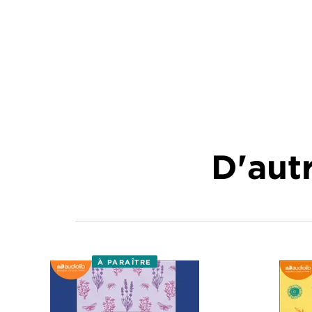
D'autr
À PARAÎTRE