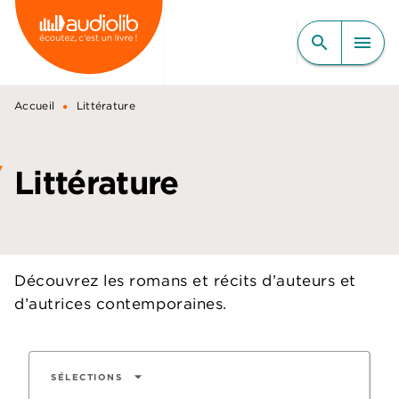
MENU
RECHERCHE
CONTENU
search
menu
PIED DE PAGE
•
Accueil
Littérature
Littérature
Découvrez les romans et récits d’auteurs et
d’autrices contemporaines.
arrow_drop_down
SÉLECTIONS