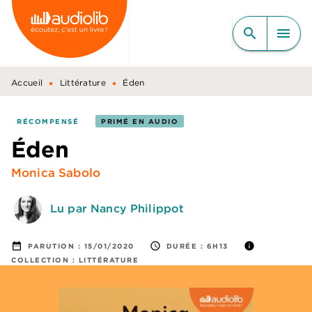
MENU
RECHERCHE
CONTENU
search
menu
PIED DE PAGE
•
•
Accueil
Littérature
Éden
RÉCOMPENSÉ
PRIMÉ EN AUDIO
Éden
Monica Sabolo
Lu par Nancy Philippot
date_range
access_time
info
PARUTION :
15/01/2020
DURÉE :
6H13
COLLECTION :
LITTÉRATURE