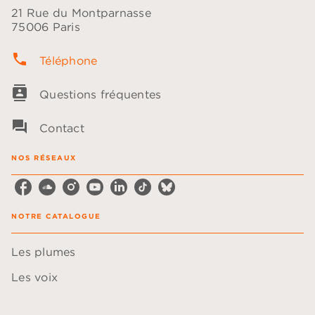
21 Rue du Montparnasse
75006 Paris
phone
Téléphone
contacts
Questions fréquentes
question_answer
Contact
NOS RÉSEAUX
NOTRE CATALOGUE
Les plumes
Les voix