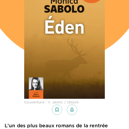
Couverture : © Jevtic / iStock
bookmark_border
notifications_none_outlined
L’un des plus beaux romans de la rentrée