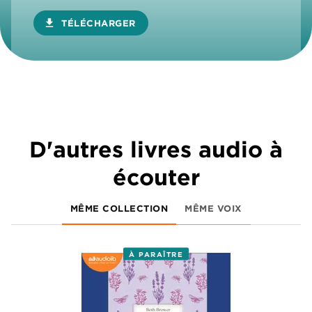
download
TÉLÉCHARGER
D'autres livres audio à
écouter
MÊME COLLECTION
MÊME VOIX
À PARAÎTRE