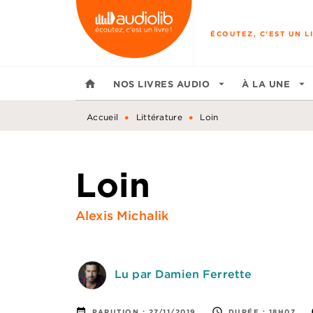
MENU
RECHERCHE
CONTENU
ÉCOUTEZ, C'EST UN LI
home
NOS LIVRES AUDIO
arrow_drop_down
À LA UNE
arrow_drop_down
•
•
Accueil
Littérature
Loin
Loin
Alexis Michalik
Lu par Damien Ferrette
date_range
access_time
PARUTION :
27/11/2019
DURÉE :
18H07