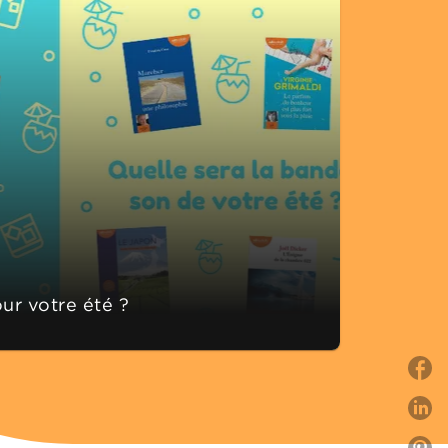
ur votre été ?
P