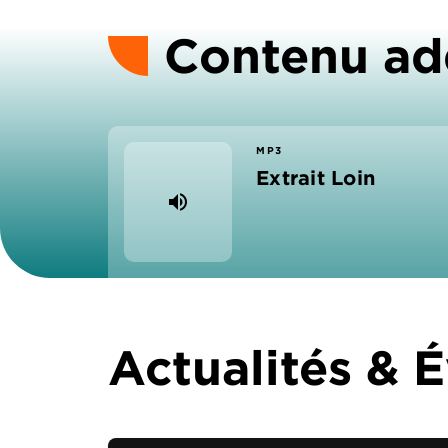
Contenu ad
MP3
Extrait Loin
volume_up
Actualités &