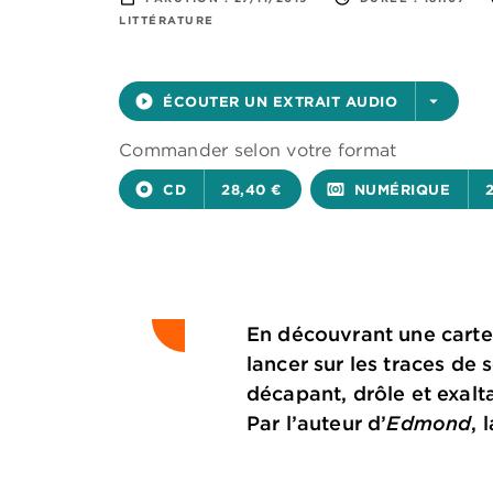
LITTÉRATURE
play_circle_filled
ÉCOUTER UN EXTRAIT AUDIO
arrow_drop_down
Commander selon votre format
album
CD
28,40 €
surround_sound
NUMÉRIQUE
En découvrant une carte
lancer sur les traces de
décapant, drôle et exalt
Par l’auteur d’
Edmond
, 