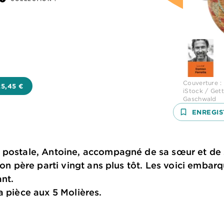
Couverture 
25,45 €
iStock / Get
Gaschwald
bookmark_border
ENREGIS
 postale, Antoine, accompagné de sa sœur et de 
 son père parti vingt ans plus tôt. Les voici emba
ant.
la pièce aux 5 Molières.