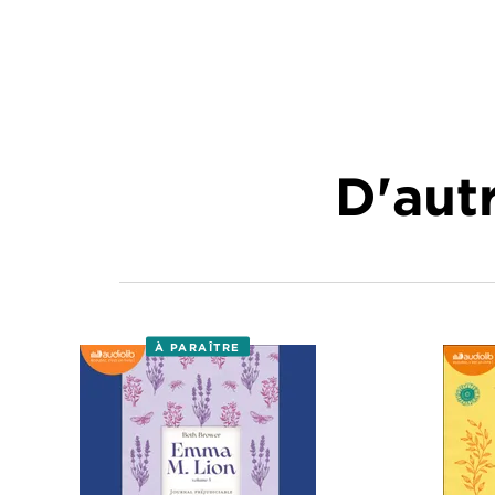
D'autr
À PARAÎTRE