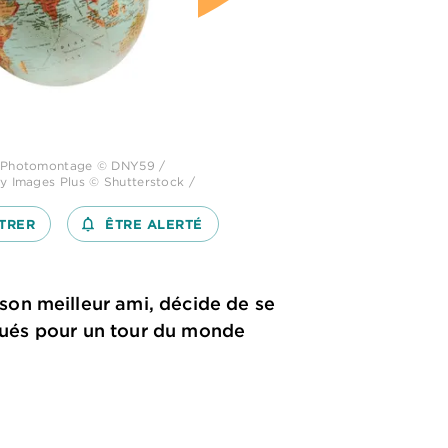
: Photomontage © DNY59 /
ty Images Plus © Shutterstock /
TRER
notifications_none_outlined
ÊTRE ALERTÉ
son meilleur ami, décide de se
rqués pour un tour du monde