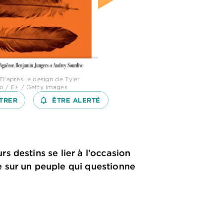
D’après le design de Tyler
o / E+ / Getty Images
TRER
notifications_none_outlined
ÊTRE ALERTÉ
 destins se lier à l’occasion
 sur un peuple qui questionne