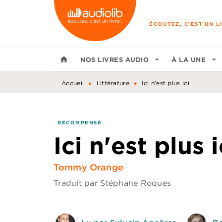
MENU
RECHERCHE
CONTENU
ÉCOUTEZ, C'EST UN LI
home
NOS LIVRES AUDIO
arrow_drop_down
À LA UNE
arrow_drop_down
•
•
Accueil
Littérature
Ici n'est plus ici
RÉCOMPENSÉ
Ici n'est plus i
Tommy Orange
Traduit par
Stéphane Roques