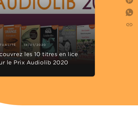
P
link
C
TUALITÉ
14/01/2020
ouvrez les 10 titres en lice
ur le Prix Audiolib 2020