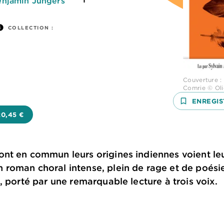
njamin Jungers
fo
COLLECTION :
Couverture : 
Comrie © Oli
bookmark_border
ENREGIS
20,45 €
t en commun leurs origines indiennes voient leurs
roman choral intense, plein de rage et de poésie
, porté par une remarquable lecture à trois voix.