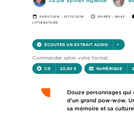
Lu par Sylvain Agaësse
Be
date_range
access_time
in
PARUTION :
27/11/2019
DURÉE :
8H43
LITTÉRATURE
play_circle_filled
ÉCOUTER UN EXTRAIT AUDIO
arrow_drop_down
Commander selon votre format
album
CD
22,90 €
surround_sound
NUMÉRIQUE
Douze personnages qui on
d’un grand pow-wow. Un 
sa mémoire et sa culture