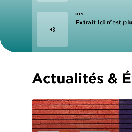
MP3
Extrait Ici n'est plu
volume_up
Actualités &