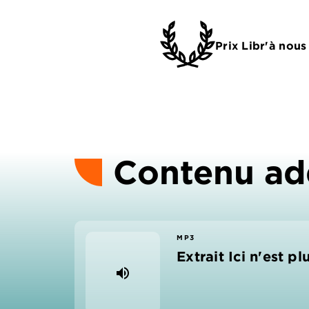
Prix Libr'à nous
Contenu ad
MP3
Extrait Ici n'est plu
volume_up