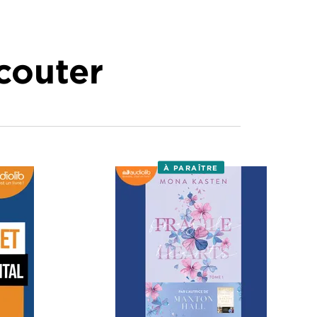
écouter
À PARAÎTRE