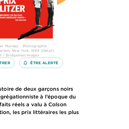
ver Munday - Photographie :
Harlem, New York, 1964
(Détail)
rt / Bridgeman Images
TRER
notifications_none_outlined
ÊTRE ALERTÉ
istoire de deux garçons noirs
grégationniste à l’époque du
aits réels a valu à Colson
n, les prix littéraires les plus