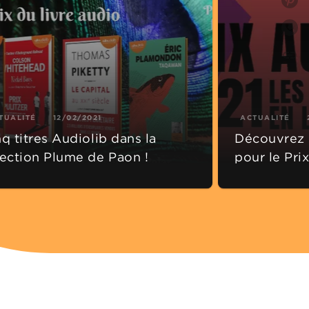
P
link
C
TUALITÉ
12/02/2021
ACTUALITÉ
q titres Audiolib dans la
Découvrez l
lection Plume de Paon !
pour le Pri