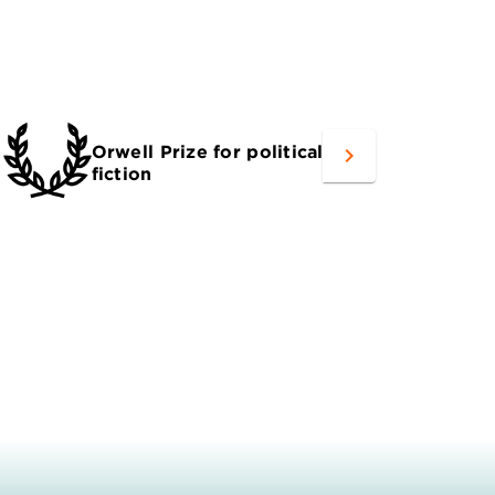
Orwell Prize for political
Librar
navigate_next
fiction
for Am