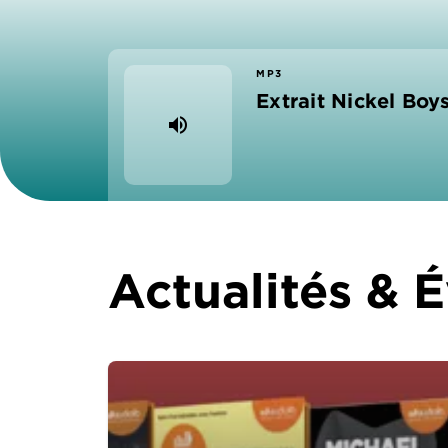
MP3
Extrait Nickel Boy
volume_up
Actualités &