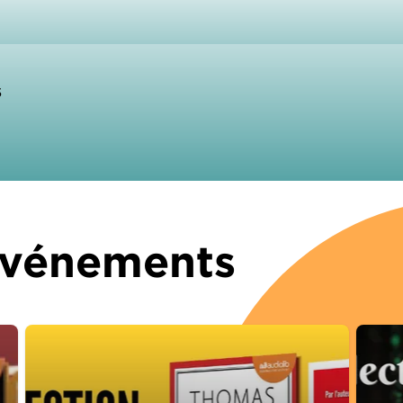
s
 Événements