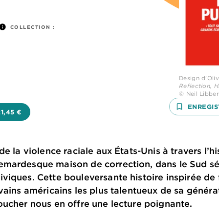
info
COLLECTION :
Design d’Oli
Reflection, 
© Neil Libbe
bookmark_border
ENREGIS
21,45 €
e la violence raciale aux États-Unis à travers l’h
mardesque maison de correction, dans le Sud sé
iques. Cette bouleversante histoire inspirée de f
ains américains les plus talentueux de sa génératio
oucher nous en offre une lecture poignante.