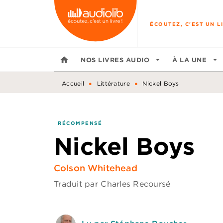
MENU
RECHERCHE
CONTENU
ÉCOUTEZ, C'EST UN LI
home
NOS LIVRES AUDIO
arrow_drop_down
À LA UNE
arrow_drop_down
•
•
Accueil
Littérature
Nickel Boys
RÉCOMPENSÉ
Nickel Boys
Colson Whitehead
Traduit par
Charles Recoursé