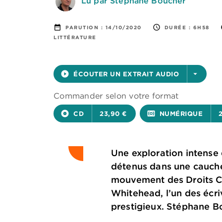
Lu par Stéphane Boucher
date_range
access_time
PARUTION :
14/10/2020
DURÉE :
6H58
LITTÉRATURE
play_circle_filled
ÉCOUTER UN EXTRAIT AUDIO
arrow_drop_down
Commander selon votre format
album
CD
23,90 €
surround_sound
NUMÉRIQUE
Une exploration intense d
détenus dans une cauche
mouvement des Droits Civ
Whitehead, l’un des écriv
prestigieux. Stéphane B