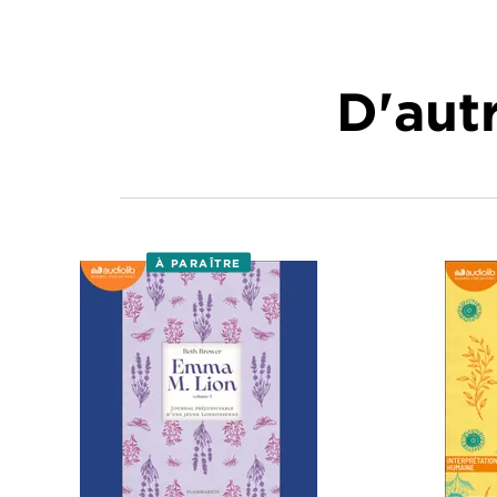
D'autr
À PARAÎTRE