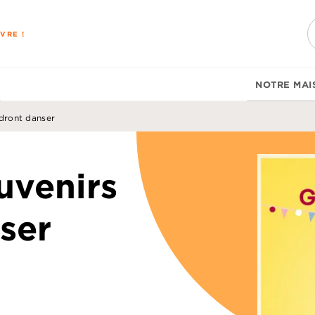
PIED DE PAGE
VRE !
NOTRE MAI
dront danser
uvenirs
ser