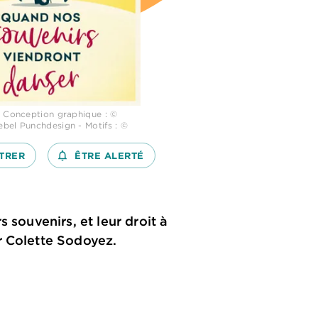
 Conception graphique : ©
bel Punchdesign - Motifs : ©
TRER
notifications_none_outlined
ÊTRE ALERTÉ
 souvenirs, et leur droit à
r Colette Sodoyez.