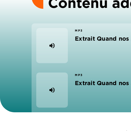
Contenu ad
MP3
Extrait Quand nos 
volume_up
MP3
Extrait Quand nos 
volume_up