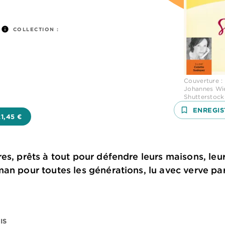
info
COLLECTION :
Couverture :
Johannes Wie
Shutterstock
bookmark_border
ENREGIS
21,45 €
s, prêts à tout pour défendre leurs maisons, leurs
an pour toutes les générations, lu avec verve pa
IS