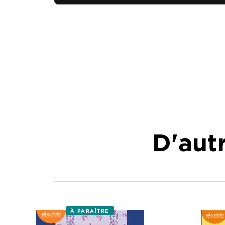
D'autr
À PARAÎTRE