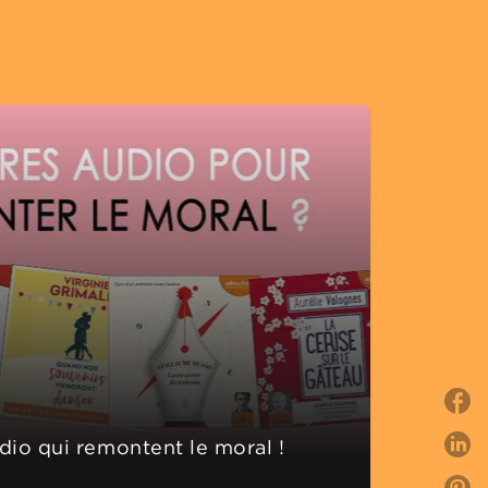
audio qui remontent le moral !
P