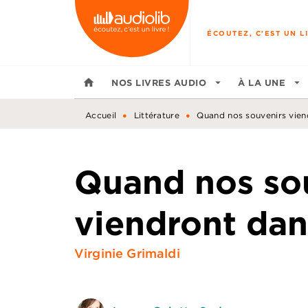
MENU
RECHERCHE
CONTENU
ÉCOUTEZ, C'EST UN LI
home
NOS LIVRES AUDIO
arrow_drop_down
À LA UNE
arrow_drop_down
•
•
Accueil
Littérature
Quand nos souvenirs vien
Quand nos so
viendront dan
Virginie Grimaldi