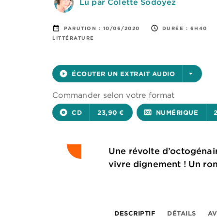
Lu par Colette Sodoyez
date_range
access_time
PARUTION :
10/06/2020
DURÉE :
6H40
LITTÉRATURE
play_circle_filled
ÉCOUTER UN EXTRAIT AUDIO
arrow_drop_down
Commander selon votre format
album
CD
23,90 €
surround_sound
NUMÉRIQUE
Une révolte d’octogénaire
vivre dignement ! Un rom
DESCRIPTIF
DÉTAILS
AV