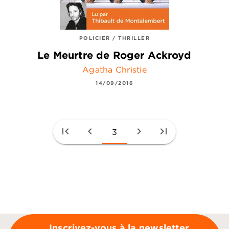
POLICIER / THRILLER
Le Meurtre de Roger Ackroyd
Agatha Christie
14/09/2016
first_page
chevron_left
chevron_right
last_page
3
Inscrivez-vous à la newsletter