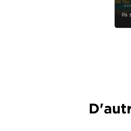
AC
Ils
D'autr