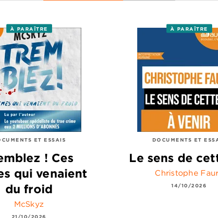
À PARAÎTRE
À PARAÎTRE
CUMENTS ET ESSAIS
DOCUMENTS ET ESS
emblez ! Ces
Le sens de cet
es qui venaient
Christophe Fau
du froid
14/10/2026
McSkyz
21/10/2026