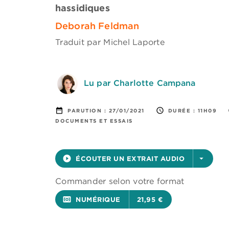
hassidiques
Deborah Feldman
Traduit par
Michel Laporte
Lu par Charlotte Campana
date_range
access_time
PARUTION :
27/01/2021
DURÉE :
11H09
DOCUMENTS ET ESSAIS
play_circle_filled
ÉCOUTER UN EXTRAIT AUDIO
arrow_drop_down
Commander selon votre format
surround_sound
NUMÉRIQUE
21,95 €