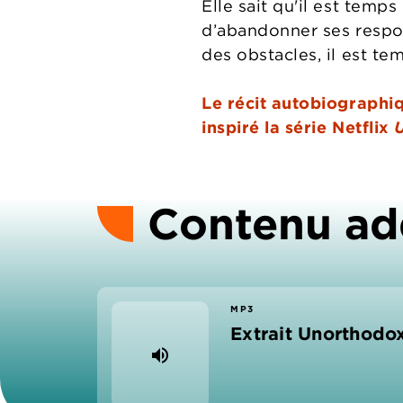
Elle sait qu'il est tem
d’abandonner ses respon
des obstacles, il est te
Le récit autobiographiq
inspiré la série Netflix
Contenu ad
MP3
Extrait Unorthodo
volume_up