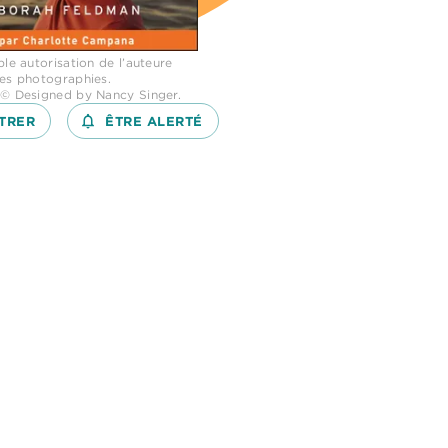
le autorisation de l’auteure
les photographies.
 © Designed by Nancy Singer.
TRER
notifications_none_outlined
ÊTRE ALERTÉ