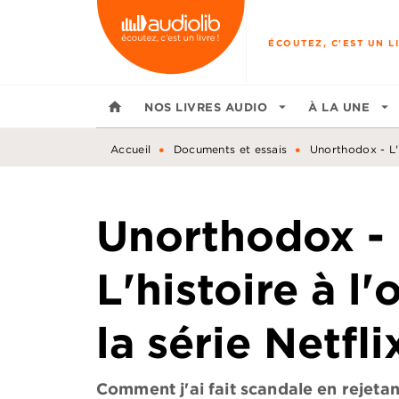
MENU
RECHERCHE
CONTENU
ÉCOUTEZ, C'EST UN LI
home
NOS LIVRES AUDIO
arrow_drop_down
À LA UNE
arrow_drop_down
•
•
Accueil
Documents et essais
Unorthodox - L'h
Unorthodox -
L'histoire à l'
la série Netfli
Comment j'ai fait scandale en rejeta