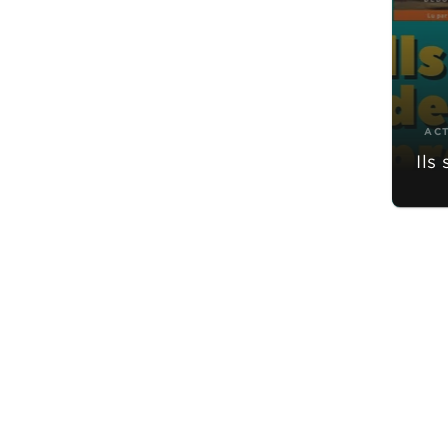
AC
Ils