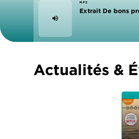
MP3
Extrait De bons p
volume_up
Actualités &