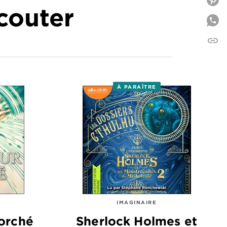
P
écouter
link
C
À PARAÎTRE
IMAGINAIRE
orché
Sherlock Holmes et