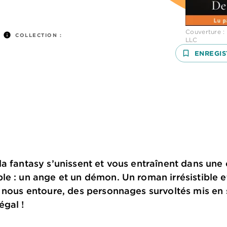
Couverture :
info
COLLECTION :
LLC
bookmark_border
ENREGIS
a fantasy s’unissent et vous entraînent dans une
e : un ange et un démon. Un roman irrésistible et
i nous entoure, des personnages survoltés mis en
égal !