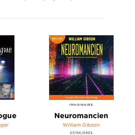
IMAGINAIRE
ogue
Neuromancien
rger
William Gibson
27/04/2022