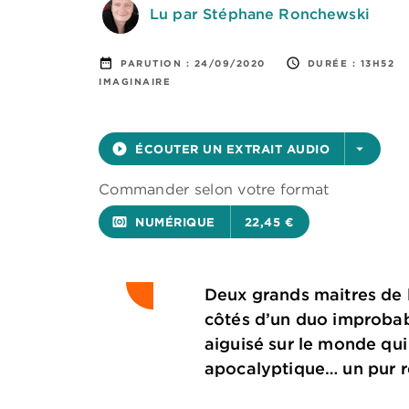
Lu par Stéphane Ronchewski
date_range
access_time
PARUTION :
24/09/2020
DURÉE :
13H52
IMAGINAIRE
play_circle_filled
ÉCOUTER UN EXTRAIT AUDIO
arrow_drop_down
Commander selon votre format
surround_sound
NUMÉRIQUE
22,45 €
Deux grands maitres de l
côtés d’un duo improbabl
aiguisé sur le monde qu
apocalyptique… un pur r