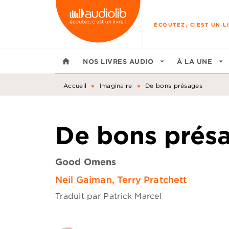
MENU
RECHERCHE
CONTENU
ÉCOUTEZ, C'EST UN LI
home
NOS LIVRES AUDIO
arrow_drop_down
À LA UNE
arrow_drop_down
•
•
Accueil
Imaginaire
De bons présages
De bons prés
Good Omens
Neil Gaiman
,
Terry Pratchett
Traduit par
Patrick Marcel